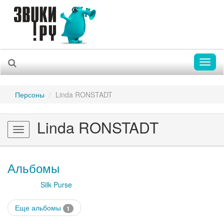
Toggl
naviga
Персоны
Linda RONSTADT
Linda RONSTADT
Toggle
navigation
Альбомы
Silk Purse
Еще альбомы
1