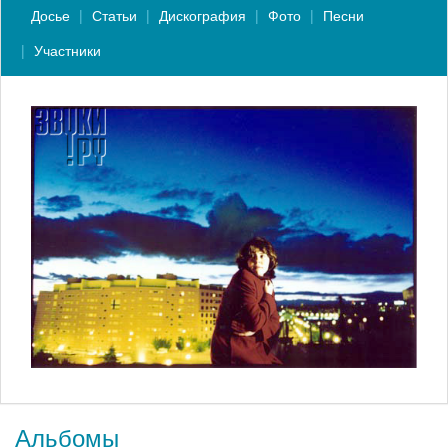
Досье
Статьи
Дискография
Фото
Песни
Участники
Альбомы