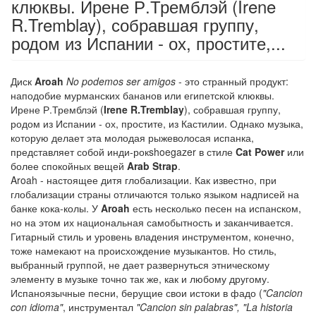
клюквы. Ирене Р.Тремблэй (Irene
R.Tremblay), собравшая группу,
родом из Испании - ох, простите,...
Диск
Aroah
No podemos ser amigos
- это странный продукт:
наподобие мурманских бананов или египетской клюквы.
Ирене Р.Тремблэй (
Irene R.Tremblay
), собравшая группу,
родом из Испании - ох, простите, из Кастилии. Однако музыка,
которую делает эта молодая рыжеволосая испанка,
представляет собой инди-рокshoegazer в стиле
Cat Power
или
более спокойных вещей
Arab Strap
.
Aroah - настоящее дитя глобализации. Как известно, при
глобализации страны отличаются только языком надписей на
банке кока-колы. У
Aroah
есть несколько песен на испанском,
но на этом их национальная самобытность и заканчивается.
Гитарный стиль и уровень владения инструментом, конечно,
тоже намекают на происхождение музыкантов. Но стиль,
выбранный группой, не дает развернуться этническому
элементу в музыке точно так же, как и любому другому.
Испаноязычные песни, берущие свои истоки в фадо (
"Cancion
con idioma"
, инструментал
"Cancion sin palabras", "La historia