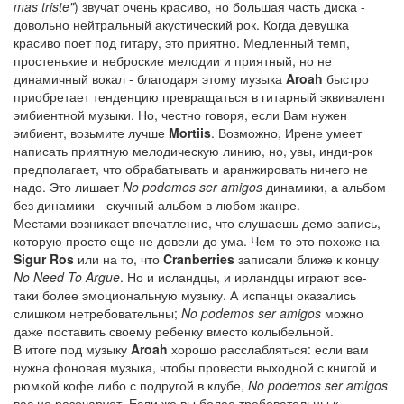
mas triste"
) звучат очень красиво, но большая часть диска -
довольно нейтральный акустический рок. Когда девушка
красиво поет под гитару, это приятно. Медленный темп,
простенькие и неброские мелодии и приятный, но не
динамичный вокал - благодаря этому музыка
Aroah
быстро
приобретает тенденцию превращаться в гитарный эквивалент
эмбиентной музыки. Но, честно говоря, если Вам нужен
эмбиент, возьмите лучше
Mortiis
. Возможно, Ирене умеет
написать приятную мелодическую линию, но, увы, инди-рок
предполагает, что обрабатывать и аранжировать ничего не
надо. Это лишает
No podemos ser amigos
динамики, а альбом
без динамики - скучный альбом в любом жанре.
Местами возникает впечатление, что слушаешь демо-запись,
которую просто еще не довели до ума. Чем-то это похоже на
Sigur Ros
или на то, что
Cranberries
записали ближе к концу
No Need To Argue
. Но и исландцы, и ирландцы играют все-
таки более эмоциональную музыку. А испанцы оказались
слишком нетребовательны;
No podemos ser amigos
можно
даже поставить своему ребенку вместо колыбельной.
В итоге под музыку
Aroah
хорошо расслабляться: если вам
нужна фоновая музыка, чтобы провести выходной с книгой и
рюмкой кофе либо с подругой в клубе,
No podemos ser amigos
вас не разочарует. Если же вы более требовательны к