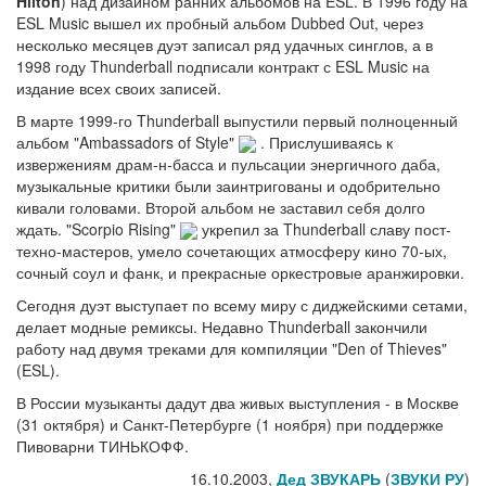
Hilton
) над дизайном ранних альбомов на ESL. В 1996 году на
ESL Music вышел их пробный альбом Dubbed Out, через
несколько месяцев дуэт записал ряд удачных синглов, а в
1998 году Thunderball подписали контракт с ESL Music на
издание всех своих записей.
В марте 1999-го Thunderball выпустили первый полноценный
альбом "Ambassadors of Style"
. Прислушиваясь к
извержениям драм-н-басса и пульсации энергичного даба,
музыкальные критики были заинтригованы и одобрительно
кивали головами. Второй альбом не заставил себя долго
ждать. "Scorpio Rising"
укрепил за Thunderball славу пост-
техно-мастеров, умело сочетающих атмосферу кино 70-ых,
сочный соул и фанк, и прекрасные оркестровые аранжировки.
Сегодня дуэт выступает по всему миру с диджейскими сетами,
делает модные ремиксы. Недавно Thunderball закончили
работу над двумя треками для компиляции "Den of Thieves"
(ESL).
В России музыканты дадут два живых выступления - в Москве
(31 октября) и Санкт-Петербурге (1 ноября) при поддержке
Пивоварни ТИНЬКОФФ.
16.10.2003,
Дед ЗВУКАРЬ
(
ЗВУКИ РУ
)