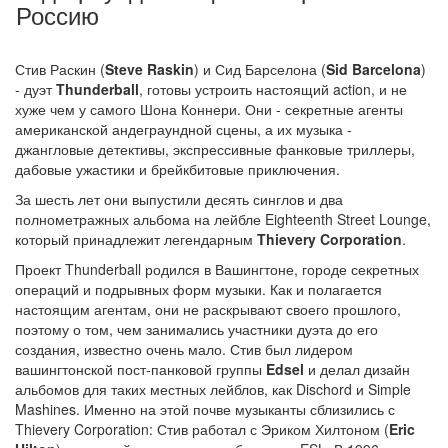
Россию
Стив Раскин (
Steve Raskin
) и Сид Барселона (
Sid Barcelona
)
- дуэт
Thunderball
, готовы устроить настоящий action, и не
хуже чем у самого Шона Коннери. Они - секретные агенты
американской андеграундной сцены, а их музыка -
джангловые детективы, экспрессивные фанковые триллеры,
дабовые ужастики и брейкбитовые приключения.
За шесть лет они выпустили десять синглов и два
полнометражных альбома на лейбле Eighteenth Street Lounge,
который принадлежит легендарным
Thievery Corporation
.
Проект Thunderball родился в Вашингтоне, городе секретных
операций и подрывных форм музыки. Как и полагается
настоящим агентам, они не раскрывают своего прошлого,
поэтому о том, чем занимались участники дуэта до его
создания, известно очень мало. Стив был лидером
вашингтонской пост-панковой группы
Edsel
и делал дизайн
альбомов для таких местных лейблов, как Dischord и Simple
Mashines. Именно на этой почве музыканты сблизились с
Thievery Corporation: Стив работал с Эриком Хилтоном (
Eric