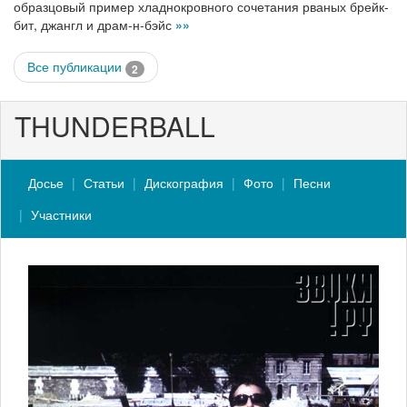
образцовый пример хладнокровного сочетания рваных брейк-
бит, джангл и драм-н-бэйс
»»
Все публикации
2
THUNDERBALL
Досье
Статьи
Дискография
Фото
Песни
Участники