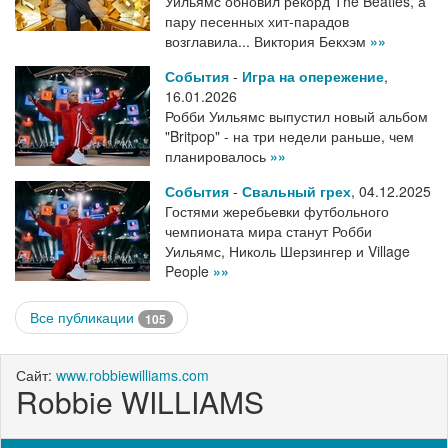
Уильямс обновил рекорд The Beatles, а
пару песенных хит-парадов
возглавила... Виктория Бекхэм
»»
События
-
Игра на опережение
,
16.01.2026
Робби Уильямс выпустил новый альбом
"Britpop" - на три недели раньше, чем
планировалось
»»
События
-
Свальный грех
,
04.12.2025
Гостями жеребьевки футбольного
чемпионата мира станут Робби
Уильямс, Николь Шерзингер и Village
People
»»
Все публикации
105
Сайт:
www.robbiewilliams.com
Robbie WILLIAMS