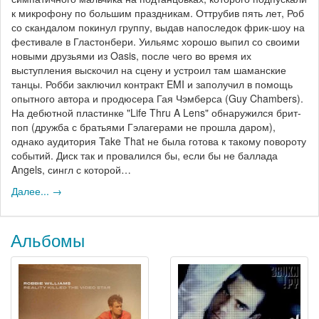
к микрофону по большим праздникам. Оттрубив пять лет, Роб
со скандалом покинул группу, выдав напоследок фрик-шоу на
фестивале в Гластонбери. Уильямс хорошо выпил со своими
новыми друзьями из Oasis, после чего во время их
выступления выскочил на сцену и устроил там шаманские
танцы. Робби заключил контракт EMI и заполучил в помощь
опытного автора и продюсера Гая Чэмберса (Guy Chambers).
На дебютной пластинке "Life Thru A Lens" обнаружился брит-
поп (дружба с братьями Гэлагерами не прошла даром),
однако аудитория Take That не была готова к такому повороту
событий. Диск так и провалился бы, если бы не баллада
Angels, сингл с которой…
Далее... →
Альбомы