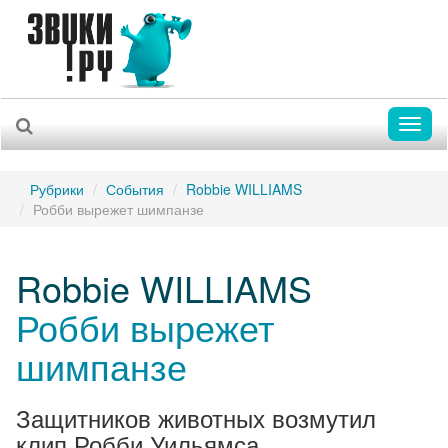
Toggl
naviga
Рубрики
События
Robbie WILLIAMS
Робби вырежет шимпанзе
Robbie WILLIAMS
Робби вырежет
шимпанзе
Защитников животных возмутил
клип Робби Уильямса.