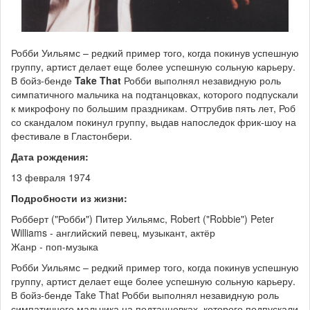
Робби Уильямс – редкий пример того, когда покинув успешную
группу, артист делает еще более успешную сольную карьеру.
В бойз-бенде
Take That
Робби выполнял незавидную роль
симпатичного мальчика на подтанцовках, которого подпускали
к микрофону по большим праздникам. Оттрубив пять лет, Роб
со скандалом покинул группу, выдав напоследок фрик-шоу на
фестивале в Гластонбери.
Дата рождения:
13 февраля 1974
Подробности из жизни:
Робберт ("Робби") Питер Уильямс, Robert ("Robbie") Peter
Williams - английский певец, музыкант, актёр
Жанр - поп-музыка
Робби Уильямс – редкий пример того, когда покинув успешную
группу, артист делает еще более успешную сольную карьеру.
В бойз-бенде Take That Робби выполнял незавидную роль
симпатичного мальчика на подтанцовках, которого подпускали