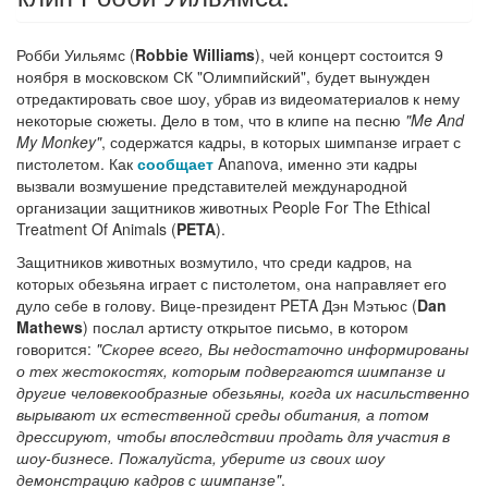
Робби Уильямс (
Robbie Williams
), чей концерт состоится 9
ноября в московском СК "Олимпийский", будет вынужден
отредактировать свое шоу, убрав из видеоматериалов к нему
некоторые сюжеты. Дело в том, что в клипе на песню
"Me And
My Monkey"
, содержатся кадры, в которых шимпанзе играет с
пистолетом. Как
сообщает
Ananova, именно эти кадры
вызвали возмушение представителей международной
организации защитников животных People For The Ethical
Treatment Of Animals (
PETA
).
Защитников животных возмутило, что среди кадров, на
которых обезьяна играет с пистолетом, она направляет его
дуло себе в голову. Вице-президент PETA Дэн Мэтьюс (
Dan
Mathews
) послал артисту открытое письмо, в котором
говорится:
"Скорее всего, Вы недостаточно информированы
о тех жестокостях, которым подвергаются шимпанзе и
другие человекообразные обезьяны, когда их насильственно
вырывают их естественной среды обитания, а потом
дрессируют, чтобы впоследствии продать для участия в
шоу-бизнесе. Пожалуйста, уберите из своих шоу
демонстрацию кадров с шимпанзе"
.