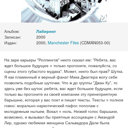
Альбом:
Лабиринт
Записан:
2000
Издан:
2000,
Manchester Files
(CDMAN053-00)
На заре карьеры "Роллингов" некто сказал им: "Ребята, вас
ждет большое будущее ≈ только прогоните, пожалуйста, со
сцены этого губастого мудака". Может, некто был прав? Шутка.
Я как пламенный и верный фанат Мика Джаггера могу себе
позволить подобные шуточки. Что ж до группы "Джан Ку", то
здесь уже без шуток: ребята, вас ждет большое будущее, если
только вы прогоните из своей компании эту пренеприятную
барышню, которая у вас поет и пишет тексты. Тексты ≈ полное
говно: морально-наркотический пафос пополам с
молодежным нытьем. Вокал ≈ ноль. Низкий голос барышни,
возможно, и вызывал бы приятные ассоциации с Амандой
Лир, однако любимая женщина Сальвадора Дали была