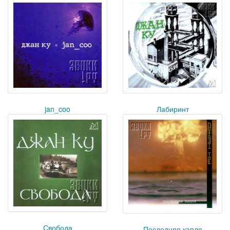
jan_coo
Лабиринт
Свобода
Последняя капля