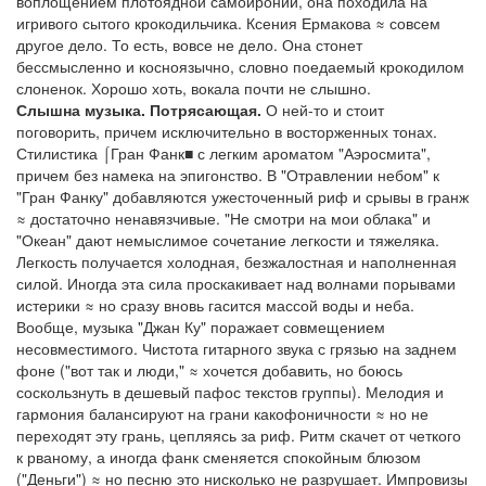
воплощением плотоядной самоиронии, она походила на
игривого сытого крокодильчика. Ксения Ермакова ≈ совсем
другое дело. То есть, вовсе не дело. Она стонет
бессмысленно и косноязычно, словно поедаемый крокодилом
слоненок. Хорошо хоть, вокала почти не слышно.
Слышна музыка. Потрясающая.
О ней-то и стоит
поговорить, причем исключительно в восторженных тонах.
Стилистика ⌠Гран Фанк■ с легким ароматом "Аэросмита",
причем без намека на эпигонство. В "Отравлении небом" к
"Гран Фанку" добавляются ужесточенный риф и срывы в гранж
≈ достаточно ненавязчивые. "Не смотри на мои облака" и
"Океан" дают немыслимое сочетание легкости и тяжеляка.
Легкость получается холодная, безжалостная и наполненная
силой. Иногда эта сила проскакивает над волнами порывами
истерики ≈ но сразу вновь гасится массой воды и неба.
Вообще, музыка "Джан Ку" поражает совмещением
несовместимого. Чистота гитарного звука с грязью на заднем
фоне ("вот так и люди," ≈ хочется добавить, но боюсь
соскользнуть в дешевый пафос текстов группы). Мелодия и
гармония балансируют на грани какофоничности ≈ но не
переходят эту грань, цепляясь за риф. Ритм скачет от четкого
к рваному, а иногда фанк сменяется спокойным блюзом
("Деньги") ≈ но песню это нисколько не разрушает. Импровизы