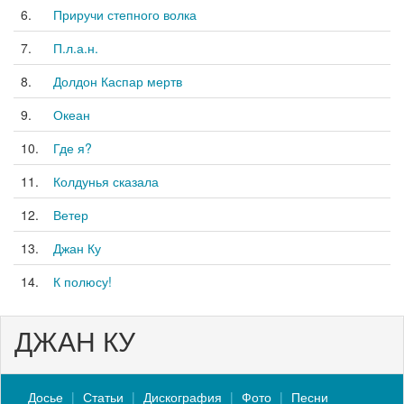
6.
Приручи степного волка
7.
П.л.а.н.
8.
Долдон Каспар мертв
9.
Океан
10.
Где я?
11.
Колдунья сказала
12.
Ветер
13.
Джан Ку
14.
К полюсу!
ДЖАН КУ
Досье
Статьи
Дискография
Фото
Песни