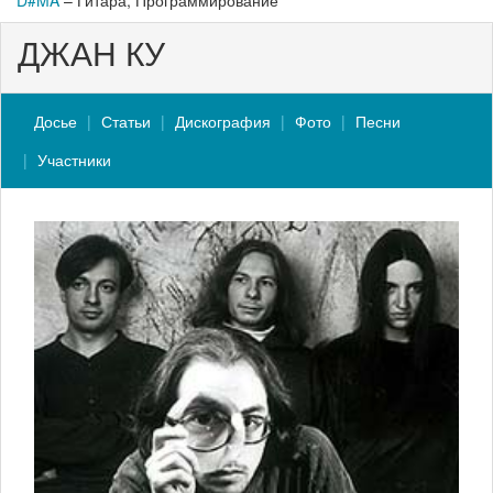
D#MA
– Гитара, Программирование
ДЖАН КУ
Досье
Статьи
Дискография
Фото
Песни
Участники