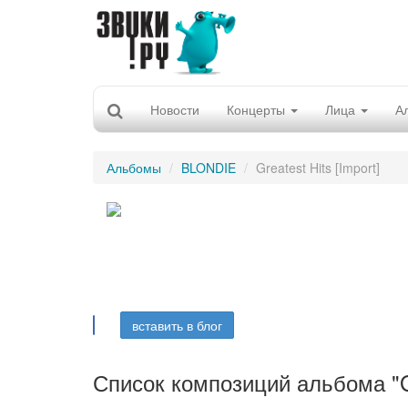
Новости
Концерты
Лица
А
Альбомы
BLONDIE
Greatest Hits [Import]
вставить в блог
Список композиций альбома "Gre