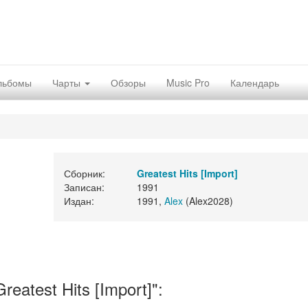
льбомы
Чарты
Обзоры
Music Pro
Календарь
Сборник:
Greatest Hits [Import]
Записан:
1991
Издан:
1991,
Alex
(Alex2028)
atest Hits [Import]":