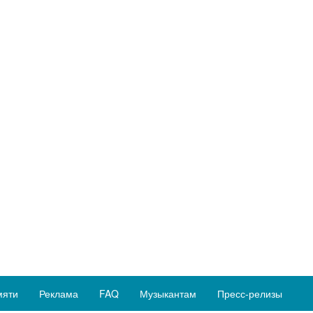
мяти
Реклама
FAQ
Музыкантам
Пресс-релизы