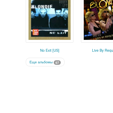
No Exit [US]
Live By Requ
Еще альбомы
67