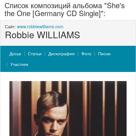
Список композиций альбома "She's
the One [Germany CD Single]":
Сайт:
www.robbiewilliams.com
Robbie WILLIAMS
Досье
Статьи
Дискография
Фото
Песни
Участник