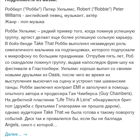
Робберт ("Робби") Питер Уильямс, Robert ("Robbie") Peter
Williams - английский певец, музыкант, актёр
Жанр - поп-музыка
Робби Уильямс – редкий пример того, когда покинув успешную
группу, артист делает еще более успешную сольную карьеру.
В бойз-бенде Take That Робби выполнял незавидную роль
симпатичного мальчика на подтанцовках, которого подпускали
к микрофону по большим праздникам. Оттрубив пять лет, Роб
со скандалом покинул группу, выдав напоследок фрик-шоу на
фестивале в Гластонбери. Уильямс хорошо выпил со своими
новыми друзьями из Oasis, после чего во время их
выступления выскочил на сцену и устроил там шаманские
танцы. Робби заключил контракт EMI и заполучил в помощь
опытного автора и продюсера Гая Чэмберса (Guy Chambers).
На дебютной пластинке "Life Thru A Lens" обнаружился брит-
поп (дружба с братьями Гэлагерами не прошла даром),
однако аудитория Take That не была готова к такому повороту
событий. Диск так и провалился бы, если бы не баллада
Angels, сингл с которой…
Далее... →