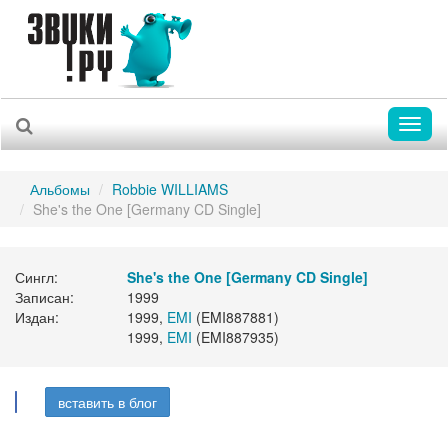
Toggl
naviga
Альбомы
Robbie WILLIAMS
She's the One [Germany CD Single]
Сингл:
She's the One [Germany CD Single]
Записан:
1999
Издан:
1999,
EMI
(EMI887881)
1999,
EMI
(EMI887935)
вставить в блог