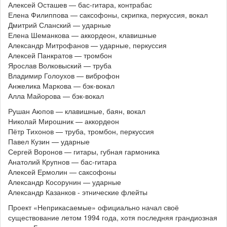
Алексей Осташев — бас-гитара, контрабас
Елена Филиппова — саксофоны, скрипка, перкуссия, вокал
Дмитрий Сланский — ударные
Елена Шеманкова — аккордеон, клавишные
Александр Митрофанов — ударные, перкуссия
Алексей Панкратов — тромбон
Ярослав Волковыский — труба
Владимир Голоухов — виброфон
Анжелика Маркова — бэк-вокал
Алла Майорова — бэк-вокал
Рушан Аюпов — клавишные, баян, вокал
Николай Мирошник — аккордеон
Пётр Тихонов — труба, тромбон, перкуссия
Павел Кузин — ударные
Сергей Воронов — гитары, губная гармоника
Анатолий Крупнов — бас-гитара
Алексей Ермолин — саксофоны
Александр Косорунин — ударные
Александр Казанков - этнические флейты
Проект «Неприкасаемые» официально начал своё
существование летом 1994 года, хотя последняя грандиозная