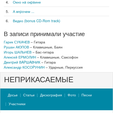
4.
Окно нa окpaине
5.
А впpочем ...
6.
Видео (bonus CD-Rom track)
В записи принимали участие
Гарик СУКАЧЕВ
– Гитара
Рушан АЮПОВ
– Клавишные, Баян
Игорь ШАЛЬНЕВ
– Бас-гитара
Алексей ЕРМОЛИН
– Клавишные, Саксофон
Дмитpий ВAPШAВЧИК
– Гитара
Александр КОСОPУНИН
– Ударные, Перкуссия
НЕПРИКАСАЕМЫЕ
Досье
Статьи
Дискография
Фото
Песни
Участники