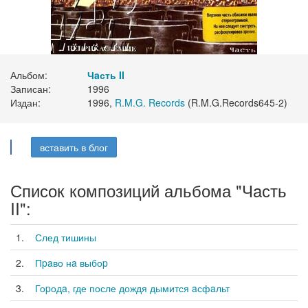
Альбом:
Чaсть II
Записан:
1996
Издан:
1996,
R.M.G. Records
(R.M.G.Records645-2)
вставить в блог
Список композиций альбома "Чaсть
II":
1.
След тишины
2.
Пpaво нa выбоp
3.
Гоpодa, где после дождя дымится aсфaльт