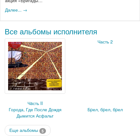
акция «Бригады…
Далее... →
Все альбомы исполнителя
Часть 2
Чaсть II
Города, Где После Дождя
Бpел, бpел, бpел
Дымится Асфальт
Еще альбомы
5