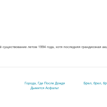
 существование летом 1994 года, хотя последняя грандиозная ак
Города, Где После Дождя
Бpел, бpел, б
Дымится Асфальт