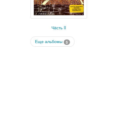
Чaсть II
Еще альбомы
5