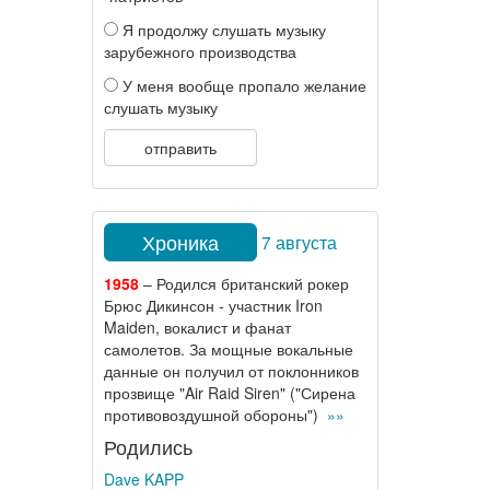
Я продолжу слушать музыку
зарубежного производства
У меня вообще пропало желание
слушать музыку
отправить
Хроника
7 августа
1958
– Родился британский рокер
Брюс Дикинсон - участник Iron
Maiden, вокалист и фанат
самолетов. За мощные вокальные
данные он получил от поклонников
прозвище "Air Raid Siren" ("Сирена
противовоздушной обороны")
»»
Родились
Dave KAPP