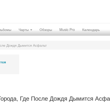
льбомы
Чарты
Обзоры
Music Pro
Календарь
осле Дождя Дымится Асфальт
тся
Города, Где После Дождя Дымится Асфа