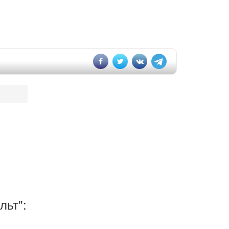
льт":