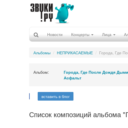
Новости
Концерты
Лица
А
Альбомы
НЕПРИКАСАЕМЫЕ
Города, Где П
Альбом:
Города, Где После Дождя Дыми
Асфальт
вставить в блог
Список композиций альбома "