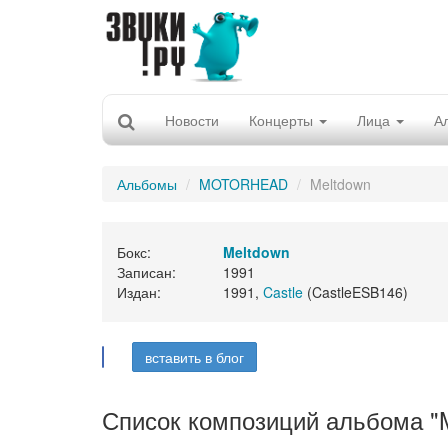
Новости
Концерты
Лица
А
Альбомы
MOTORHEAD
Meltdown
Бокс:
Meltdown
Записан:
1991
Издан:
1991,
Castle
(CastleESB146)
вставить в блог
Список композиций альбома "M