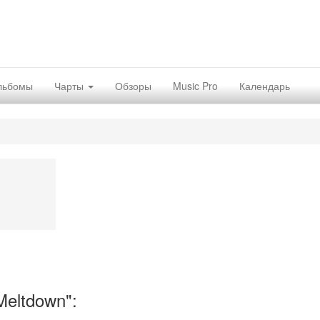
льбомы
Чарты
Обзоры
Music Pro
Календарь
eltdown":