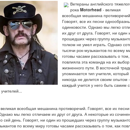
Ветераны английского тяжелог
рока
Motorhead
- великая
всеобщая мешанина противоречий
Говорят, все их песни однообразн
одинковости. Однако мы легко отл
их друг от друга. Говорят, ни один 
прошедших через группу музыкант
толком не умел играть. Однако сот
тысячи рок-музыкантов по всему м
готовы часами рассказывать о том,
повлияла эта команда на их выбор
жизненного пути. В восточной тра
упоминается тип учителя, который
никогда не делится своим опытом -
каждый учится у него быть самим с
 учителей...
- великая всеобщая мешанина противоречий. Говорят, все их песни
Однако мы легко отличаем их друг от друга. А некоторые из сочине
 сей день. Говорят, ни один из прошедших через группу музыкант
зыкантов по всему миру готовы часами рассказывать о том, как пов