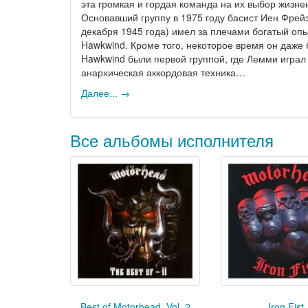
эта громкая и гордая команда на их выбор жизнен
Основавший группу в 1975 году басист Иен Фрейз
декабря 1945 года) имел за плечами богатый опыт
Hawkwind. Кроме того, некоторое время он даже 
Hawkwind были первой группой, где Лемми играл н
анархическая аккордовая техника…
Далее... →
Все альбомы исполнителя
Best of Motorhead, Vol. 2
Iron Fist