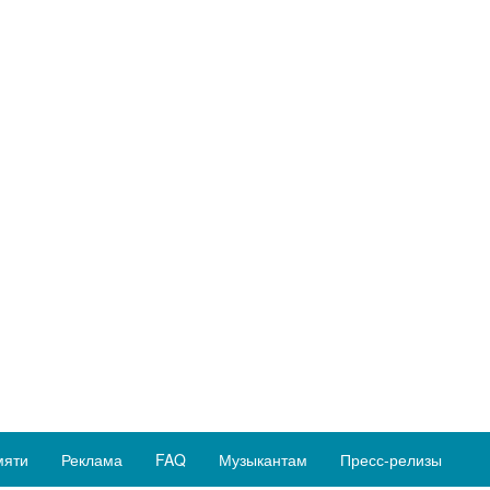
мяти
Реклама
FAQ
Музыкантам
Пресс-релизы