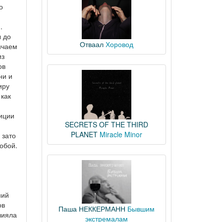
о
.
ы до
Отваал
Хоровод
ичаем
из
ов
ни и
иру
 как
диции
SECRETS OF THE THIRD
PLANET
Miracle Minor
 зато
обой.
ний
ов
Паша НЕККЕРМАНН
Бывшим
лияла
экстремалам