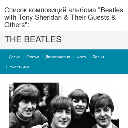
Список композиций альбома "Beatles
with Tony Sheridan & Their Guests &
Others":
THE BEATLES
Досье
Статьи
Дискография
Фото
Песни
Участники