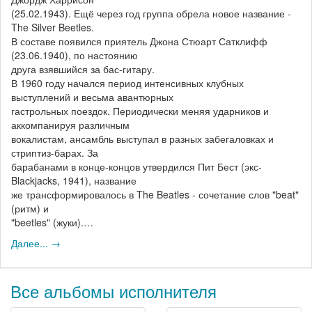
(25.02.1943). Ещё через год группа обрела новое название -
The Silver Beetles.
В составе появился приятель Джона Стюарт Сатклифф
(23.06.1940), по настоянию
друга взявшийся за бас-гитару.
В 1960 году начался период интенсивных клубных
выступлений и весьма авантюрных
гастрольных поездок. Периодически меняя ударников и
аккомпанируя различным
вокалистам, ансамбль выступал в разных забегаловках и
стриптиз-барах. За
барабанами в конце-концов утвердился Пит Бест (экс-
Blackjacks, 1941), название
же трансформировалось в The Beatles - сочетание слов "beat"
(ритм) и
"beetles" (жуки).…
Далее... →
Все альбомы исполнителя