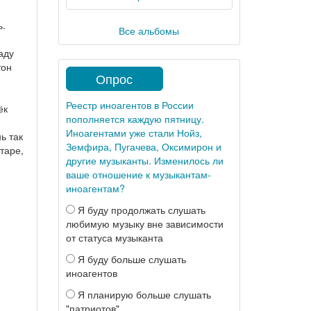
ь.
Все альбомы
аду
тон
Опрос
Реестр иноагентов в России
ёк
пополняется каждую пятницу.
Иноагентами уже стали Нойз,
ь так
Земфира, Пугачева, Оксимирон и
таре,
другие музыканты. Изменилось ли
ваше отношение к музыкантам-
иноагентам?
Я буду продолжать слушать
любимую музыку вне зависимости
от статуса музыканта
Я буду больше слушать
иноагентов
Я планирую больше слушать
"патриотов"