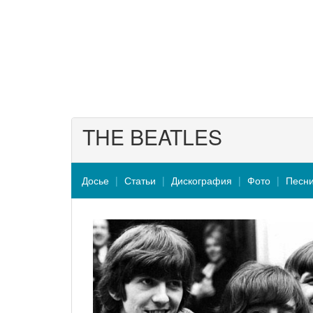
THE BEATLES
Досье
Статьи
Дискография
Фото
Песн