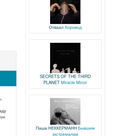
Отваал
Хоровод
SECRETS OF THE THIRD
PLANET
Miracle Minor
ь.
аду
тон
Паша НЕККЕРМАНН
Бывшим
экстремалам