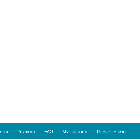
мяти
Реклама
FAQ
Музыкантам
Пресс-релизы