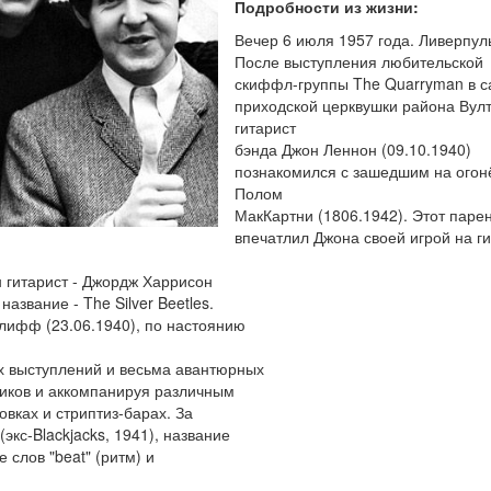
Подробности из жизни:
Вечер 6 июля 1957 года. Ливерпул
После выступления любительской
скиффл-группы The Quarryman в с
приходской церквушки района Вул
гитарист
бэнда Джон Леннон (09.10.1940)
познакомился с зашедшим на огон
Полом
МакКартни (1806.1942). Этот парен
впечатлил Джона своей игрой на ги
 гитарист - Джордж Харрисон
азвание - The Silver Beetles.
лифф (23.06.1940), по настоянию
х выступлений и весьма авантюрных
ников и аккомпанируя различным
овках и стриптиз-барах. За
экс-Blackjacks, 1941), название
 слов "beat" (ритм) и