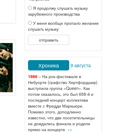
Я продолжу слушать музыку
зарубежного производства
У меня вообще пропало желание
слушать музыку
отправить
Хроника
9 августа
1986
– На рок-фестивале в
Небуорте (графство Хертфордшир)
выступила группа «Queen». Как
потом оказалось, это был 658-й и
последний концерт коллектива
вместе с Фредди Маркьюри.
Помимо этого, доподлинно
известно, что две посетительницы
не дождались финала и родили
прямо на концерте
»»