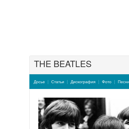
THE BEATLES
Досье
Статьи
Дискография
Фото
Песн