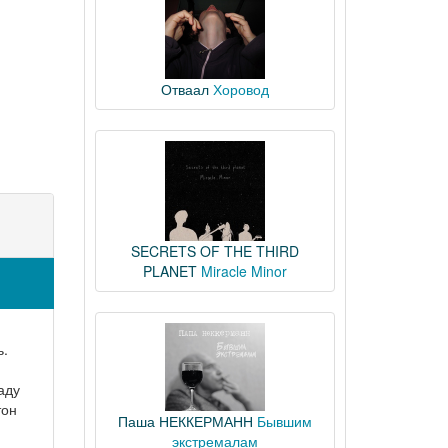
Отваал
Хоровод
SECRETS OF THE THIRD
PLANET
Miracle Minor
ь.
аду
тон
Паша НЕККЕРМАНН
Бывшим
экстремалам