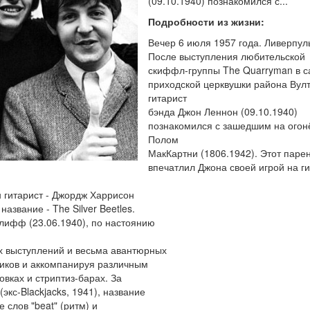
(09.10.1940) познакомился с...
Подробности из жизни:
Вечер 6 июля 1957 года. Ливерпул
После выступления любительской
скиффл-группы The Quarryman в с
приходской церквушки района Вул
гитарист
бэнда Джон Леннон (09.10.1940)
познакомился с зашедшим на огон
Полом
МакКартни (1806.1942). Этот парен
впечатлил Джона своей игрой на ги
 гитарист - Джордж Харрисон
азвание - The Silver Beetles.
лифф (23.06.1940), по настоянию
х выступлений и весьма авантюрных
ников и аккомпанируя различным
овках и стриптиз-барах. За
экс-Blackjacks, 1941), название
 слов "beat" (ритм) и