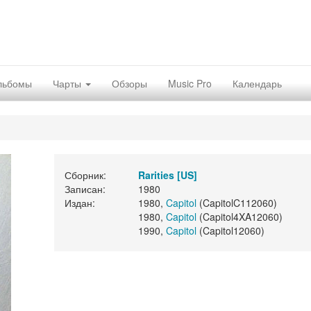
льбомы
Чарты
Обзоры
Music Pro
Календарь
Сборник:
Rarities [US]
Записан:
1980
Издан:
1980,
Capitol
(CapitolC112060)
1980,
Capitol
(Capitol4XA12060)
1990,
Capitol
(Capitol12060)