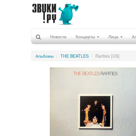
Новости
Концерты
Лица
А
Альбомы
THE BEATLES
Rarities [US]