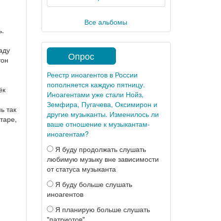
Все альбомы
ь.
аду
Опрос
тон
Реестр иноагентов в России
пополняется каждую пятницу.
ёк
Иноагентами уже стали Нойз,
Земфира, Пугачева, Оксимирон и
ь так
другие музыканты. Изменилось ли
таре,
ваше отношение к музыкантам-
иноагентам?
Я буду продолжать слушать
любимую музыку вне зависимости
от статуса музыканта
Я буду больше слушать
иноагентов
Я планирую больше слушать
"патриотов"