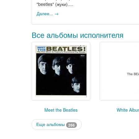
"beetles" (жуки).…
Далее... →
Все альбомы исполнителя
White Alb
Meet the Beatles
Еще альбомы
266