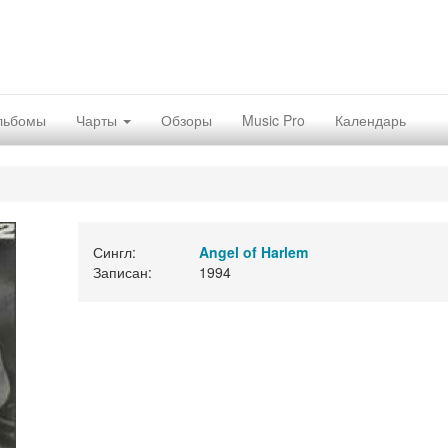
льбомы
Чарты
Обзоры
Music Pro
Календарь
Сингл:
Angel of Harlem
Записан:
1994