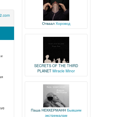
2.com
Отваал
Хоровод
 и
SECRETS OF THE THIRD
PLANET
Miracle Minor
ая
ave
Паша НЕККЕРМАНН
Бывшим
экстремалам