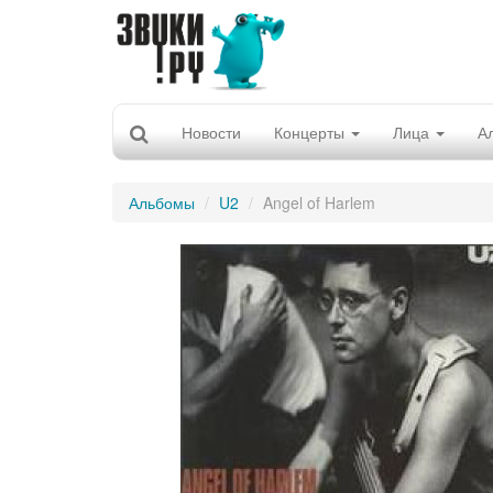
Новости
Концерты
Лица
А
Альбомы
U2
Angel of Harlem