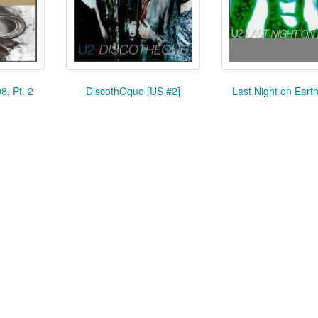
8, Pt. 2
DiscothOque [US #2]
Last Night on Earth