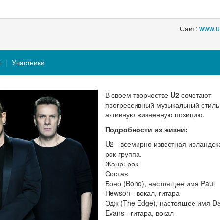
Сайт:
www.u
и
Участники
В своем творчестве
U2
сочетают
прогрессивный музыкальный стиль
активную жизненную позицию.
Подробности из жизни:
U2 - всемирно известная ирландск
рок-группа.
Жанр: рок
Состав
Боно (Bono), настоящее имя Paul
Hewson - вокал, гитара
Эдж (The Edge), настоящее имя D
Evans - гитара, вокал