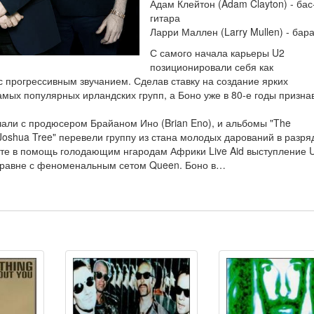
Адам Клейтон (Adam Clayton) - бас
гитара
Ларри Маллен (Larry Mullen) - бар
С самого начала карьеры U2
позиционировали себя как
с прогрессивным звучанием. Сделав ставку на создание ярких
амых популярных ирландских групп, а Боно уже в 80-е годы призна
чали с продюсером Брайаном Ино (Brian Eno), и альбомы "The
 Joshua Tree" перевели группу из стана молодых дарований в разря
рте в помощь голодающим нгародам Африки Live Aid выступление 
аравне с феноменальным сетом Queen. Боно в…