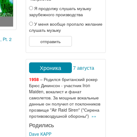
Я продолжу слушать музыку
зарубежного производства
У меня вообще пропало желание
слушать музыку
, Pt. 2
отправить
Хроника
7 августа
1958
– Родился британский рокер
Брюс Дикинсон - участник Iron
Maiden, вокалист и фанат
самолетов. За мощные вокальные
данные он получил от поклонников
прозвище "Air Raid Siren" ("Сирена
противовоздушной обороны")
»»
Родились
Dave KAPP