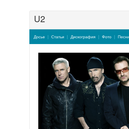
U2
Досье
Статьи
Дискография
Фото
Песн