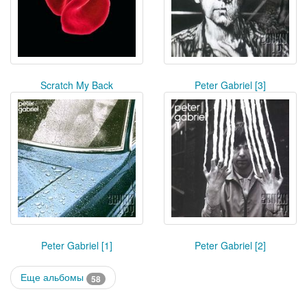
Scratch My Back
Peter Gabriel [3]
Peter Gabriel [1]
Peter Gabriel [2]
Еще альбомы
58