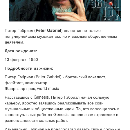
Питер Гэбриэл (
Peter Gabriel
) является не только
популярнейшим музыкантом, но и важным общественным
деятелем.
Дата рождения:
13 февраля 1950
Подробности из жизни:
Питер Гэбриэл (Peter Gabriel) - британский вокалист,
флейтист, композитор
Жанры: арт-рок, world music
Расставшись с Genesis, Питер Гэбриэл начал сольную
карьеру, яростно взявшись реализовывать все сови
музыкальные и общественные идеи. То, что воплощалось в
концептуальных работах Genesis, нашло свое отражение в
разноплановости сольных работ.
Изначально Гэбриэл не предполагал давать своим сольным