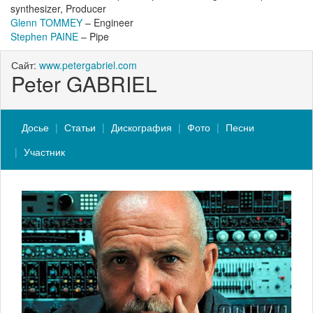
synthesizer, Producer
Glenn TOMMEY
– Engineer
Stephen PAINE
– Pipe
Сайт:
www.petergabriel.com
Peter GABRIEL
Досье
Статьи
Дискография
Фото
Песни
Участник