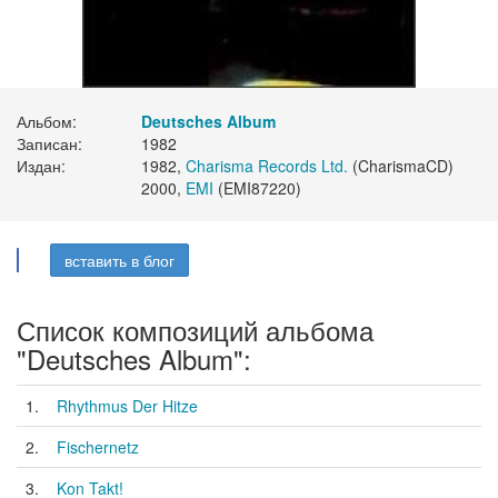
Альбом:
Deutsches Album
Записан:
1982
Издан:
1982,
Charisma Records Ltd.
(CharismaCD)
2000,
EMI
(EMI87220)
вставить в блог
Список композиций альбома
"Deutsches Album":
1.
Rhythmus Der Hitze
2.
Fischernetz
3.
Kon Takt!