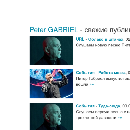
Peter GABRIEL
- свежие публи
URL
-
Облако в штанах
,
02
Слушаем новую песню Пите
События
-
Работа мозга
,
Питер Гэбриел выпустил ещ
вошла
»»
События
-
Туда-сюда
,
03.
Слушаем первую песню с нов
трехлетней давности
»»