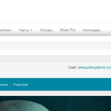
льбомы
Чарты
Обзоры
Music Pro
Календарь
Сайт:
www.petergabriel.c
есни
Участник
Nex