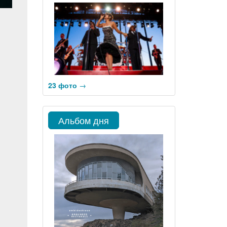
23 фото
→
Альбом дня