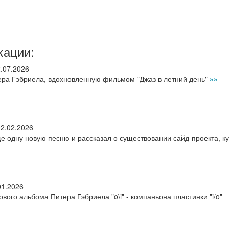
кации:
.07.2026
ра Гэбриела, вдохновленную фильмом "Джаз в летний день"
»»
02.02.2026
е одну новую песню и рассказал о существовании сайд-проекта, к
01.2026
ого альбома Питера Гэбриела "o\i" - компаньона пластинки "i/o"