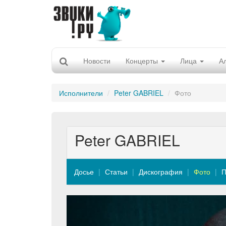
Новости
Концерты
Лица
А
Исполнители
Peter GABRIEL
Фото
Peter GABRIEL
Досье
Статьи
Дискография
Фото
П
Previous