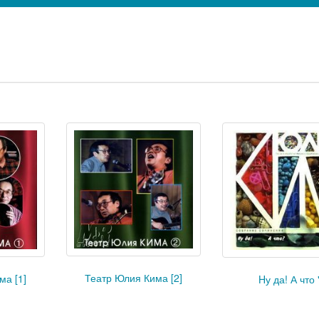
Театр Юлия Кима [2]
ма [1]
Hу да! А что 