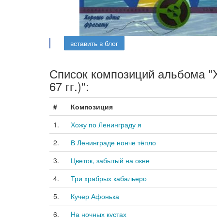
вставить в блог
Список композиций альбома "Х
67 гг.)":
#
Композиция
1.
Хожу по Ленинграду я
2.
В Ленинграде нонче тёпло
3.
Цветок, забытый на окне
4.
Три храбрых кабальеро
5.
Кучер Афонька
6.
Hа ночных кустах