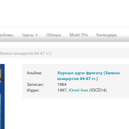
льбомы
Чарты
Обзоры
Music Pro
Календарь
аписи концертов 64-67 гг.)
Альбом:
Хорошо идти фрегату (Записи
концертов 64-67 гг.)
Записан:
1964
Издан:
1997,
Юлий Ким
(IGCD14)