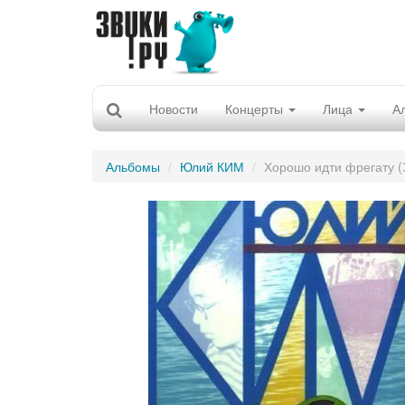
Новости
Концерты
Лица
А
Альбомы
Юлий КИМ
Хорошо идти фрегату (З