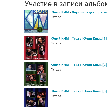
Участие в записи альбо
Юлий КИМ
-
Хорошо идти фрегату
Гитара
Юлий КИМ
-
Театр Юлия Кима [1]
Гитара
Юлий КИМ
-
Театр Юлия Кима [2]
Гитара
Юлий КИМ
-
Театр Юлия Кима [3]
Гитара