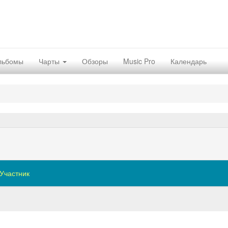
льбомы
Чарты
Обзоры
Music Pro
Календарь
Участник