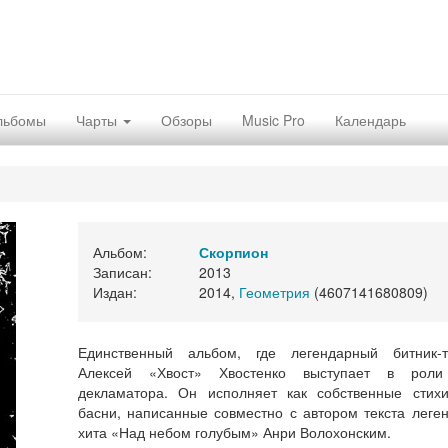
льбомы
Чарты
Обзоры
Music Pro
Календарь
Альбом:
Скорпион
Записан:
2013
Издан:
2014,
Геометрия
(4607141680809)
Единственный альбом, где легендарный битник-т
Алексей «Хвост» Хвостенко выступает в роли
декламатора. Он исполняет как собственные стихи
басни, написанные совместно с автором текста леге
хита «Над небом голубым» Анри Волохонским.