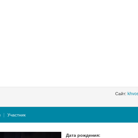
Сайт:
khvo
и
Участник
Дата рождения: