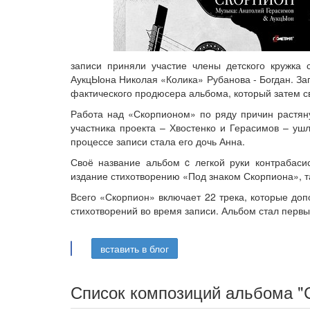
записи приняли участие члены детского кружка 
АукцЫона Николая «Колика» Рубанова - Богдан. За
фактического продюсера альбома, который затем с
Работа над «Скорпионом» по ряду причин растяну
участника проекта – Хвостенко и Герасимов – уш
процессе записи стала его дочь Анна.
Своё название альбом c легкой руки контрабас
издание стихотворению «Под знаком Скорпиона», та
Всего «Скорпион» включает 22 трека, которые до
стихотворений во время записи. Альбом стал первы
вставить в блог
Список композиций альбома "