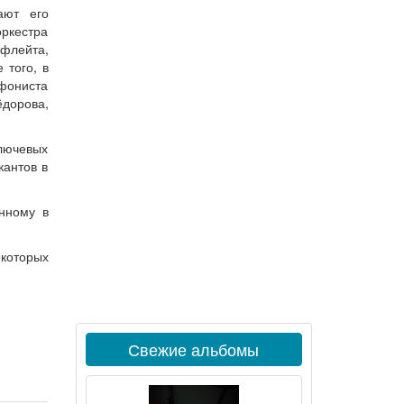
ают его
оркестра
флейта,
 того, в
офониста
ёдорова,
ключевых
кантов в
нному в
екоторых
Свежие альбомы