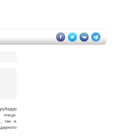
рубадур
 чтеца-
, так и
ндарного