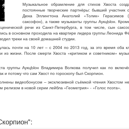
Музыкальное обрамление для стихов Хвоста созд
постоянные творческие партнёры: бывший участник 
Дюка Эллингтона Анатолий «Толик» Герасимов (
саксофон), а также музыканты группы АукцЫон. Кроме
сценической речи из Санкт-Петербурга, в том числе, сын сакс
пись в основном проходила на квартире лидера группы Леонида Ф
водил треки на своей домашней студии.
лась почти на 10 лет – с 2004 по 2013 год, за это время оба 
ли из жизни. После смерти Хвоста «критиком и советником» музы
иста группы АукцЫон Владимира Волкова получил как по включё
к и потому что сам Хвост по гороскопу был Скорпион.
полнены видеобонусом – эксклюзивной съёмкой чтения Хвостом н
м релизом в новой серии лейбла «Геометрия» - «Голос поэта».
Скорпион":