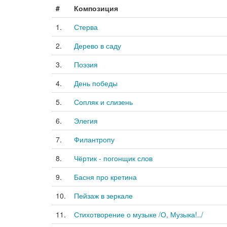
#
Композиция
1.
Стерва
2.
Дерево в саду
3.
Поэзия
4.
День победы
5.
Сопляк и слизень
6.
Элегия
7.
Филантропу
8.
Чёртик - погонщик слов
9.
Басня про кретина
10.
Пейзаж в зеркале
11.
Стихотворение о музыке /О, Музыка!../