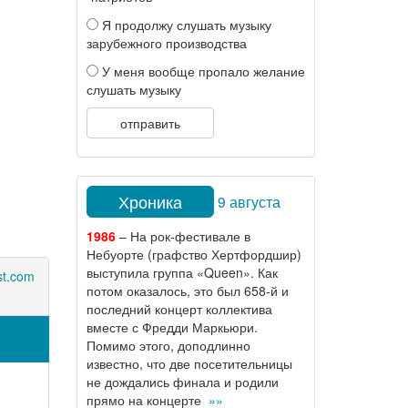
Я продолжу слушать музыку
зарубежного производства
У меня вообще пропало желание
слушать музыку
отправить
Хроника
9 августа
1986
– На рок-фестивале в
Небуорте (графство Хертфордшир)
выступила группа «Queen». Как
st.com
потом оказалось, это был 658-й и
последний концерт коллектива
вместе с Фредди Маркьюри.
Помимо этого, доподлинно
известно, что две посетительницы
не дождались финала и родили
прямо на концерте
»»