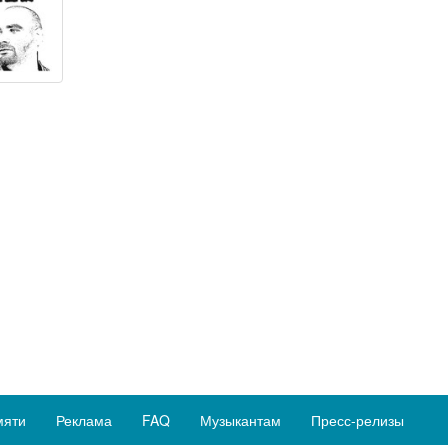
мяти
Реклама
FAQ
Музыкантам
Пресс-релизы