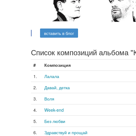
вставить в блог
Список композиций альбома "
#
Композиция
1.
Лалала
2.
Давай, детка
3.
Воля
4.
Week-end
5.
Без любви
6.
Здравствуй и прощай