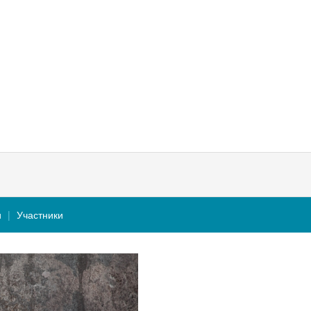
и
Участники