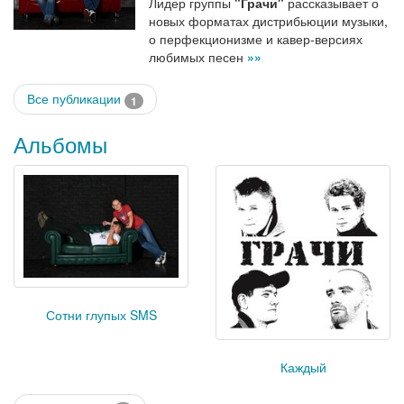
Лидер группы
"Грачи"
рассказывает о
новых форматах дистрибьюции музыки,
о перфекционизме и кавер-версиях
любимых песен
»»
Все публикации
1
Альбомы
Сотни глупых SMS
Каждый