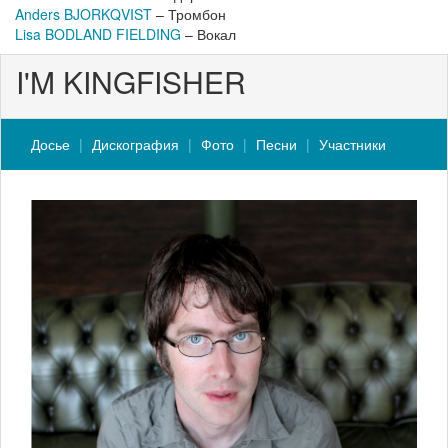
Anders BJORKQVIST
– Тромбон
Lisa BODLAND FIELDING
– Вокал
I'M KINGFISHER
Досье
Дискография
Фото
Песни
Участники