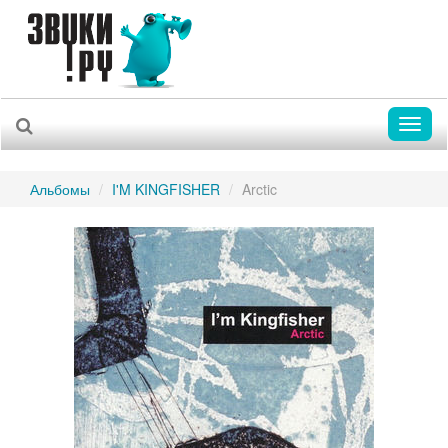
Toggl
naviga
Альбомы
I'M KINGFISHER
Arctic