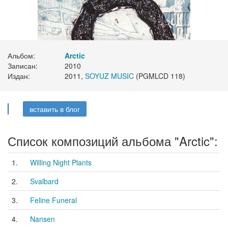
Альбом:
Arctic
Записан:
2010
Издан:
2011,
SOYUZ MUSIC
(PGMLCD 118)
вставить в блог
Список композиций альбома "Arctic":
1.
Willing Night Plants
2.
Svalbard
3.
Feline Funeral
4.
Nansen