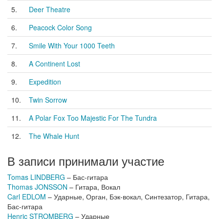
5.
Deer Theatre
6.
Peacock Color Song
7.
Smile With Your 1000 Teeth
8.
A Continent Lost
9.
Expedition
10.
Twin Sorrow
11.
A Polar Fox Too Majestic For The Tundra
12.
The Whale Hunt
В записи принимали участие
Tomas LINDBERG
– Бас-гитара
Thomas JONSSON
– Гитара, Вокал
Carl EDLOM
– Ударные, Орган, Бэк-вокал, Синтезатор, Гитара,
Бас-гитара
Henric STROMBERG
– Ударные