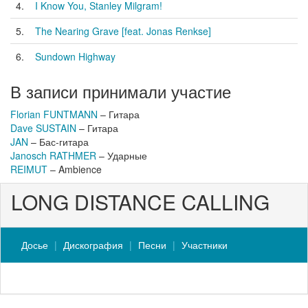
4.
I Know You, Stanley Milgram!
5.
The Nearing Grave [feat. Jonas Renkse]
6.
Sundown Highway
В записи принимали участие
Florian FUNTMANN
– Гитара
Dave SUSTAIN
– Гитара
JAN
– Бас-гитара
Janosch RATHMER
– Ударные
REIMUT
– Ambience
LONG DISTANCE CALLING
Досье
Дискография
Песни
Участники