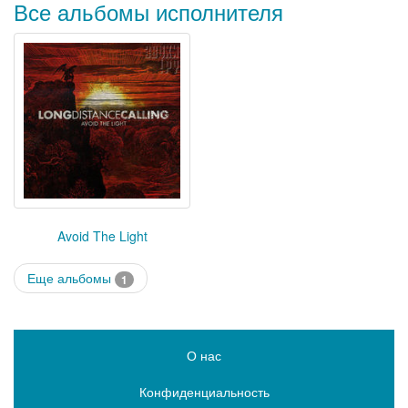
Все альбомы исполнителя
Avoid The Light
Еще альбомы
1
О нас
Конфиденциальность