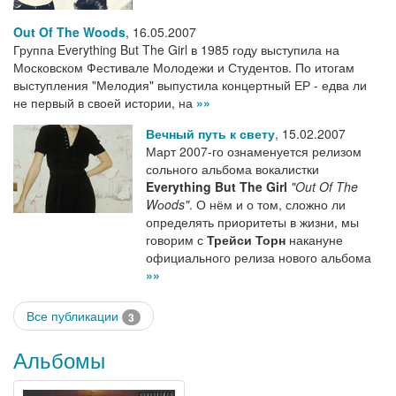
Out Of The Woods
,
16.05.2007
Группа Everything But The Girl в 1985 году выступила на
Московском Фестивале Молодежи и Студентов. По итогам
выступления "Мелодия" выпустила концертный ЕР - едва ли
не первый в своей истории, на
»»
Вечный путь к свету
,
15.02.2007
Март 2007-го ознаменуется релизом
сольного альбома вокалистки
Everything But The Girl
"Out Of The
Wоods"
. О нём и о том, сложно ли
определять приоритеты в жизни, мы
говорим с
Трейси Торн
накануне
официального релиза нового альбома
»»
Все публикации
3
Альбомы