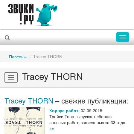
Toggl
naviga
Персоны
Tracey THORN
Tracey THORN
Toggle
navigation
Tracey THORN
– свежие публикации:
Корпус работ
,
02.09.2015
Трейси Торн выпускает сборник
сольных работ, записанных за 33 года
»»