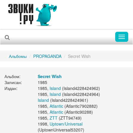
Toggl
naviga
Альбомы
PROPAGANDA
Secret Wish
Альбом:
Secret Wish
Записан:
1985
Издан:
1985,
Island
(Island4228424962)
1985,
Island
(Island4228424964)
Island
(Island4228424961)
1985,
Atlantic
(Atlantic7902882)
1985,
Atlantic
(Atlantic90288)
1985,
ZTT
(ZTT94749)
1998,
Uptown/Universal
(UptownUniversal53207)