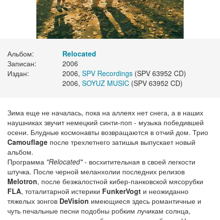
Альбом:
Relocated
Записан:
2006
Издан:
2006,
SPV Recordings
(SPV 63952 CD)
2006,
SOYUZ MUSIC
(SPV 63952 CD)
Зима еще не началась, пока на аллеях нет снега, а в наших
наушниках звучит немецкий синти-поп - музыка победившей
осени. Блудные космонавты возвращаются в отчий дом. Трио
Camouflage
после трехлетнего затишья выпускает новый
альбом.
Программа
"Relocated"
- восхитительная в своей легкости
штучка. После черной меланхолии последних релизов
Melotron
, после безжалостной кибер-панковской мясорубки
FLA
, тоталитарной истерики
FunkerVogt
и неожиданно
тяжелых зонгов
DeVision
имеющиеся здесь романтичные и
чуть печальные песни подобны робким лучикам солнца,