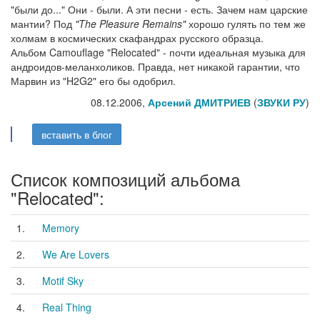
"были до..." Они - были. А эти песни - есть. Зачем нам царские
мантии? Под
"The Pleasure Remains"
хорошо гулять по тем же
холмам в космических скафандрах русского образца.
Альбом Camouflage "Relocated" - почти идеальная музыка для
андроидов-меланхоликов. Правда, нет никакой гарантии, что
Марвин из "H2G2" его бы одобрил.
08.12.2006,
Арсений ДМИТРИЕВ
(
ЗВУКИ РУ
)
вставить в блог
Список композиций альбома
"Relocated":
1.
Memory
2.
We Are Lovers
3.
Motif Sky
4.
Real Thing