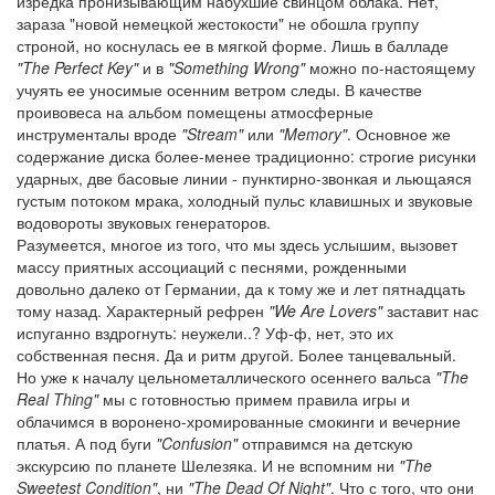
изредка пронизывающим набухшие свинцом облака. Нет,
зараза "новой немецкой жестокости" не обошла группу
строной, но коснулась ее в мягкой форме. Лишь в балладе
"The Perfect Key"
и в
"Something Wrong"
можно по-настоящему
учуять ее уносимые осенним ветром следы. В качестве
проивовеса на альбом помещены атмосферные
инструменталы вроде
"Stream"
или
"Memory"
. Основное же
содержание диска более-менее традиционно: строгие рисунки
ударных, две басовые линии - пунктирно-звонкая и льющаяся
густым потоком мрака, холодный пульс клавишных и звуковые
водовороты звуковых генераторов.
Разумеется, многое из того, что мы здесь услышим, вызовет
массу приятных ассоциаций с песнями, рожденными
довольно далеко от Германии, да к тому же и лет пятнадцать
тому назад. Характерный рефрен
"We Are Lovers"
заставит нас
испуганно вздрогнуть: неужели..? Уф-ф, нет, это их
собственная песня. Да и ритм другой. Более танцевальный.
Но уже к началу цельнометаллического осеннего вальса
"The
Real Thing"
мы с готовностью примем правила игры и
облачимся в воронено-хромированные смокинги и вечерние
платья. А под буги
"Confusion"
отправимся на детскую
экскурсию по планете Шелезяка. И не вспомним ни
"The
Sweetest Condition"
, ни
"The Dead Of Night"
. Что с того, что они