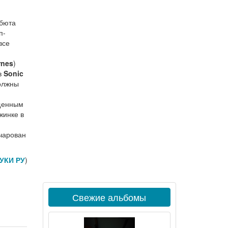
й
ебюта
п-
все
rnes
)
в
Sonic
должны
ещенным
жинке в
очарован
УКИ РУ
)
Свежие альбомы