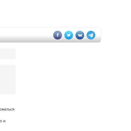
ржаться
о и