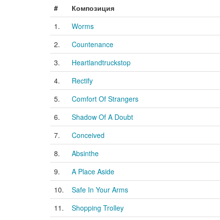
#
Композиция
1.
Worms
2.
Countenance
3.
Heartlandtruckstop
4.
Rectify
5.
Comfort Of Strangers
6.
Shadow Of A Doubt
7.
Conceived
8.
Absinthe
9.
A Place Aside
10.
Safe In Your Arms
11.
Shopping Trolley