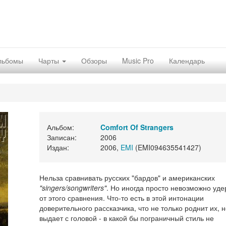
льбомы
Чарты
Обзоры
Music Pro
Календарь
Альбом:
Comfort Of Strangers
Записан:
2006
Издан:
2006,
EMI
(EMI094635541427)
Нельза сравнивать русских "бардов" и американских
"singers/songwriters"
. Но иногда просто невозможно уде
от этого сравнения. Что-то есть в этой интонации
доверительного рассказчика, что не только роднит их, н
выдает с головой - в какой бы пограничный стиль не