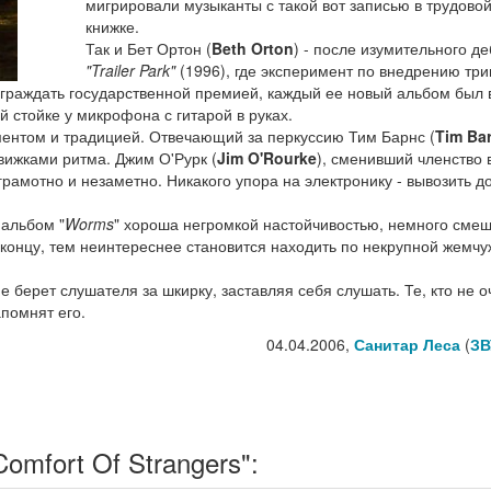
мигрировали музыканты с такой вот записью в трудово
книжке.
Так и Бет Ортон (
Beth Orton
) - после изумительного д
"Trailer Park"
(1996), где эксперимент по внедрению три
аграждать государственной премией, каждый ее новый альбом был 
 стойке у микрофона с гитарой в руках.
ентом и традицией. Отвечающий за перкуссию Тим Барнс (
Tim Ba
вижками ритма. Джим О'Рурк (
Jim O'Rourke
), сменивший членство 
амотно и незаметно. Никакого упора на электронику - вывозить 
 альбом "
Worms
" хороша негромкой настойчивостью, немного см
концу, тем неинтереснее становится находить по некрупной жемчу
 берет слушателя за шкирку, заставляя себя слушать. Те, кто не 
апомнят его.
04.04.2006,
Санитар Леса
(
ЗВ
mfort Of Strangers":