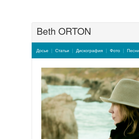
Beth ORTON
Досье
Статьи
Дискография
Фото
Песн