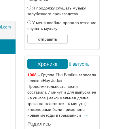
Я продолжу слушать музыку
зарубежного производства
У меня вообще пропало желание
al.com
слушать музыку
отправить
Хроника
8 августа
1968
– Группа The Beatles записала
песню «Hey Jude».
Продолжительность песни
составила 7 минут и для выпуска её
на сингле (максимальная длина
трека на пластинке - 4 минуты)
инженерами были применены
новые методы в грамзаписи
»»
Родились