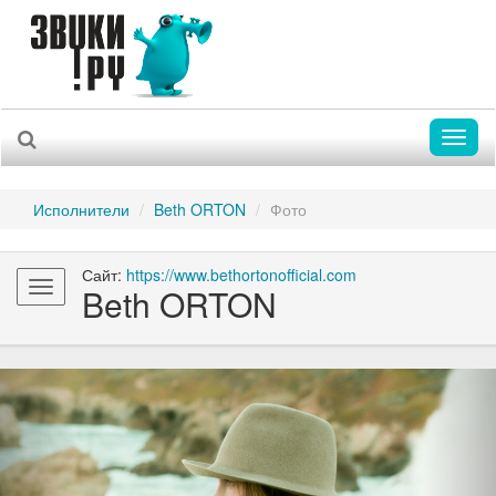
Toggl
naviga
Исполнители
Beth ORTON
Фото
Сайт:
https://www.bethortonofficial.com
Toggle
Beth ORTON
navigation
Previous
Nex