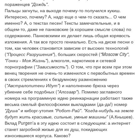
пораженцев
"Дождь"
.
Пальцы загнуты, на выходе почему-то получился кукиш.
Интересно, почему? А, надо еще о чем-то сказать... О чем
именно? А, о текстах песен! Тексты замечательные, и в
общем-то, даже не панковские (в хорошем смысле слова) по
содержанию. Панковскими их делает лишь общая корявость
изложения. А так все просто гениально. Есть на диске песни о
том, как человек становится зависим от высоких технологий
(
"Процесс Разрушения"
), больших скоростей (
"Moscow City",
"Гонки - Моя Жизнь"
), алкоголя, наркотиков и сетевой
порнографии (
"Зависимость"
). О том, что при всем при этом
венец творения не очень-то изменился с первобытных времен
в своих стремлениях к бездумному размножению
(
"Австралопитеки Идут"
) и наполнению брюха через
убиение себе подобных (
"Алозавр"
). Помимо заглавного
номера на программную идею реинкарнации работают также
весьма смелый философскими выкладками (да-да!) номер
"Душа"
и киборг-утопия
"Робот-Рай"
.
"Когда-нибудь на земле
будут жить красивые, сильные, умные машины"
(А.Кнышев).
Вклад Purgen'а в эту идею состоит в следующем: а интернет
станет загробной жизью для их душ, покидающих
износившиеся корпуса. Каково?