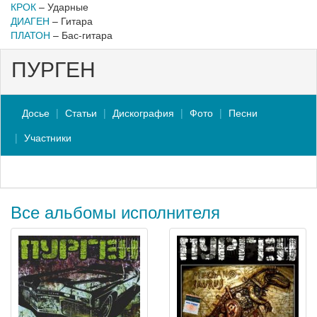
КРОК
– Ударные
ДИАГЕН
– Гитара
ПЛАТОН
– Бас-гитара
ПУРГЕН
Досье
Статьи
Дискография
Фото
Песни
Участники
Все альбомы исполнителя