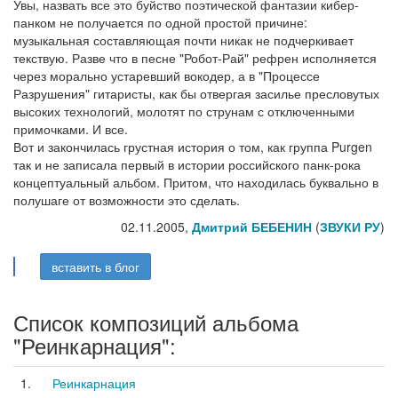
Увы, назвать все это буйство поэтической фантазии кибер-
панком не получается по одной простой причине:
музыкальная составляющая почти никак не подчеркивает
текствую. Разве что в песне "Робот-Рай" рефрен исполняется
через морально устаревший вокодер, а в "Процессе
Разрушения" гитаристы, как бы отвергая засилье пресловутых
высоких технологий, молотят по струнам с отключенными
примочками. И все.
Вот и закончилась грустная история о том, как группа Purgen
так и не записала первый в истории российского панк-рока
концептуальный альбом. Притом, что находилась буквально в
полушаге от возможности это сделать.
02.11.2005,
Дмитрий БЕБЕНИН
(
ЗВУКИ РУ
)
вставить в блог
Список композиций альбома
"Реинкарнация":
1.
Реинкарнация