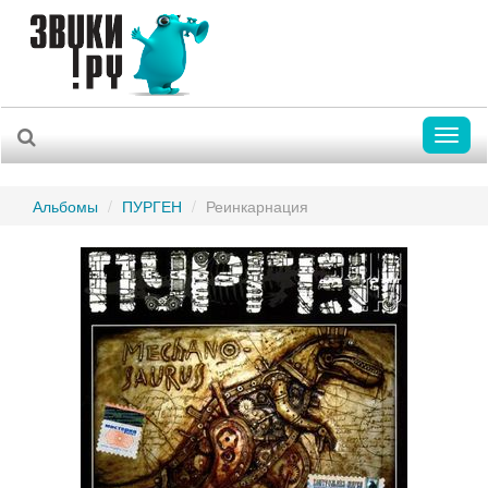
Toggl
naviga
Альбомы
ПУРГЕН
Реинкарнация