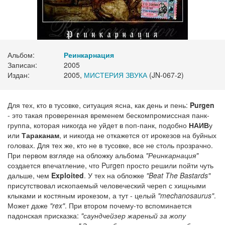
Альбом:
Реинкарнация
Записан:
2005
Издан:
2005,
МИСТЕРИЯ ЗВУКА
(JN-067-2)
Для тех, кто в тусовке, ситуация ясна, как день и пень:
Purgen
- это такая проверенная временем бескомпромиссная панк-
группа, которая никогда не уйдет в поп-панк, подобно
НАИВ
у
или
Тараканам
, и никогда не откажется от ирокезов на буйных
головах. Для тех же, кто не в тусовке, все не столь прозрачно.
При первом взгляде на обложку альбома
"Реинкарнация"
создается впечатление, что Purgen просто решили пойти чуть
дальше, чем
Exploited
. У тех на обложке
"Beat The Bastards"
присутствовал ископаемый человеческий череп с хищными
клыками и костяным ирокезом, а тут - целый
"mechanosaurus"
.
Может даже
"rex"
. При втором почему-то вспоминается
падонская присказка:
"саундчейзер жареный за жопу