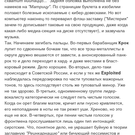
схватит ниипаццо..."
Задняя обложка выполнена не без
намеков на
"Матрицу"
. По страницам буклета в изобилии
ползают болезные ископаемые с кибер-довесками. Но вот
компьютер наконец-то переварил флэш-заставку ("Мистерия"
зачем-то дописывает таковые на свою продукцию, даже когда
какая-либо медиа-секция на диске отсутствует), и зазвучала
музыка.
Так. Начинаем загибать пальцы. Во-первых барабанщик
Крок
лупит по сдвоенным бочкам так, что все трэш-металлисты в
округе дружно вешаются от зависти, а анонсированный панк-
рок то и дело переходит в хард- и даже местами в бласт-
коровый режим. Дело хорошее. Во-вторых, дело-таки
происходит в Советской России, и если у тех же
Exploited
наблюдалась передозировка по части туповатых мажорных
тонов, то здесь господствует столь же туповатый минор. Уже
не так здорово. В-третьих, одноименному группе лидер-
вокалисту категорически не следует петь чистым голосом.
Когда он орет благим матом, кричит или гнусно кривляется,
его непопадание в ноты не так режет уши. Хреново, но это
еще не все. В-четвертых, при пении чистым голосом у
фронтмена прослушивается лишь один тип интонаций:
сиротские. Что, понятное дело, не украшает буйную в теории
заглавную
"Реинкарнацию"
или бичующий пессимистов и