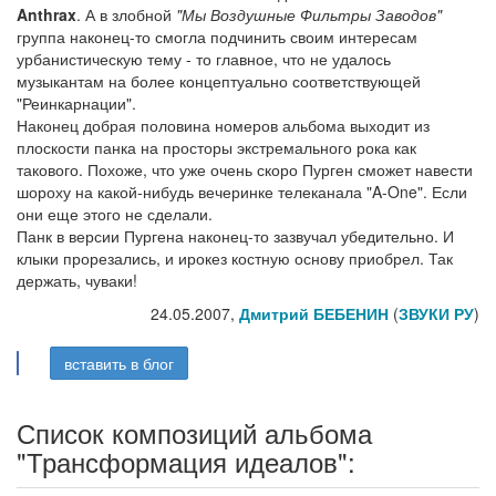
Anthrax
. А в злобной
"Мы Воздушные Фильтры Заводов"
группа наконец-то смогла подчинить своим интересам
урбанистическую тему - то главное, что не удалось
музыкантам на более концептуально соответствующей
"Реинкарнации".
Наконец добрая половина номеров альбома выходит из
плоскости панка на просторы экстремального рока как
такового. Похоже, что уже очень скоро Пурген сможет навести
шороху на какой-нибудь вечеринке телеканала "A-One". Если
они еще этого не сделали.
Панк в версии Пургена наконец-то зазвучал убедительно. И
клыки прорезались, и ирокез костную основу приобрел. Так
держать, чуваки!
24.05.2007,
Дмитрий БЕБЕНИН
(
ЗВУКИ РУ
)
вставить в блог
Список композиций альбома
"Трансформация идеалов":