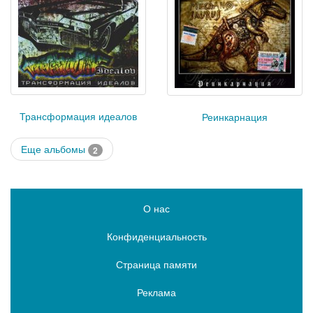
Трансформация идеалов
Реинкарнация
Еще альбомы
2
О нас
Конфиденциальность
Страница памяти
Реклама