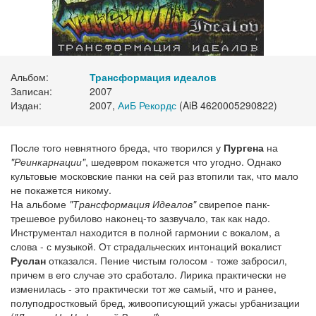
Альбом:
Трансформация идеалов
Записан:
2007
Издан:
2007,
АиБ Рекордс
(AiB 4620005290822)
После того невнятного бреда, что творился у
Пургена
на
"Реинкарнации"
, шедевром покажется что угодно. Однако
культовые московские панки на сей раз втопили так, что мало
не покажется никому.
На альбоме
"Трансформация Идеалов"
свирепое панк-
трешевое рубилово наконец-то зазвучало, так как надо.
Инструментал находится в полной гармонии с вокалом, а
слова - с музыкой. От страдальческих интонаций вокалист
Руслан
отказался. Пение чистым голосом - тоже забросил,
причем в его случае это сработало. Лирика практически не
изменилась - это практически тот же самый, что и ранее,
полуподростковый бред, живоописующий ужасы урбанизации