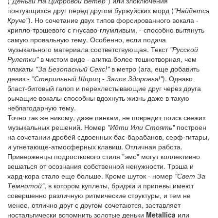
(
"Деньги На Цифровой Ветер"
) или злоключения
понтующихся друг перед другом буржуйских морд (
"Найдется
Круче"
). Но сочетание двух типов форсированного вокала -
хрипло-трэшевого с гнусаво-глумливым, - способно вытянуть
самую провальную тему. Особенно, если подача
музыкального материала соответствующая. Текст
"Русской
Рулетки"
в чистом виде - агитка более тошнотворная, чем
плакаты
"За Безопасный Секс!"
в метро (ага, еще добавить
девиз -
"Стерильный Шприц - Залог Здоровья!"
). Однако
бласт-битовый галоп и перехлестывающие друг через друга
рычащие вокалы способны вдохнуть жизнь даже в такую
неблагодарную тему.
Точно так же никому, даже панкам, не повредит поиск свежих
музыкальных решений. Номер
"Идти Или Стоять"
построен
на сочетании дробей сдвоенных бас-барабанов, серф-гитары,
и угнетающе-атмосферных клавиш. Отличная работа.
Приверженцы подросткового стиля "эмо" могут коллективно
вешаться от осознания собственной ненужности. Трэша и
хард-кора стало еще больше. Кроме шуток - номер
"Свет За
Темнотой"
, в котором куплеты, бриджи и припевы имеют
совершенно различную ритмические структуры, и тем не
менее, отлично друг с другом сочетаются, заставляет
ностальгически вспомнить золотые деньки
Metallica
или