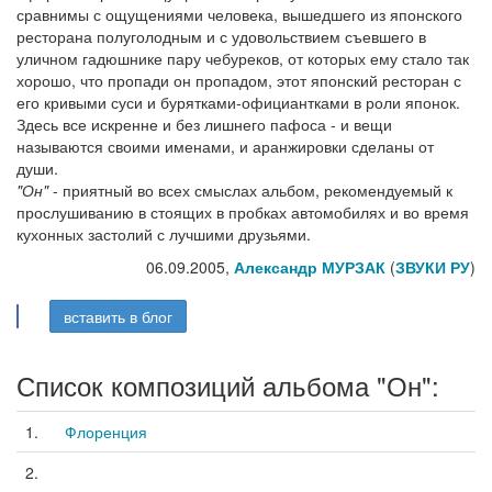
сравнимы с ощущениями человека, вышедшего из японского
ресторана полуголодным и с удовольствием съевшего в
уличном гадюшнике пару чебуреков, от которых ему стало так
хорошо, что пропади он пропадом, этот японский ресторан с
его кривыми суси и бурятками-официантками в роли японок.
Здесь все искренне и без лишнего пафоса - и вещи
называются своими именами, и аранжировки сделаны от
души.
"Он"
- приятный во всех смыслах альбом, рекомендуемый к
прослушиванию в стоящих в пробках автомобилях и во время
кухонных застолий с лучшими друзьями.
06.09.2005,
Александр МУРЗАК
(
ЗВУКИ РУ
)
вставить в блог
Список композиций альбома "Он":
1.
Флоренция
2.