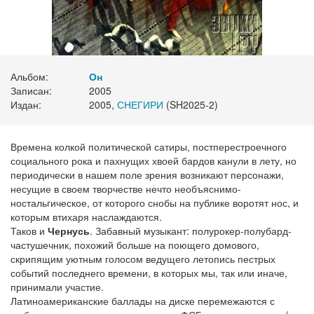
Альбом:
Он
Записан:
2005
Издан:
2005,
СНЕГИРИ
(SH2025-2)
Времена колкой политической сатиры, постперестроечного
социального рока и пахнущих хвоей бардов канули в лету, но
периодически в нашем поле зрения возникают персонажи,
несущие в своем творчестве нечто необъяснимо-
ностальгическое, от которого снобы на публике воротят нос, и
которым втихаря наслаждаются.
Таков и
Чернусь
. Забавный музыкант: полурокер-полубард-
частушечник, похожий больше на поющего домового,
скрипящим уютным голосом ведущего летопись пестрых
событий последнего времени, в которых мы, так или иначе,
принимали участие.
Латиноамериканские баллады на диске перемежаются с