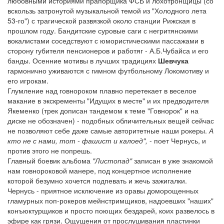
любовными историями прапорщика ФСБ и лохотронщицы (со
вскользь затронутой музыкальной темой из "Холодного лета
53-го") с трагической развязкой около станции Рижская в
прошлом году. Бандитские суровые саги с негритянскими
вокалистами соседствуют с юмористическими пассажами в
сторону губителя пенсионеров и работяг - А.Б.Чубайса и его
банды. Осенние мотивы в лучших традициях
Шевчука
гармонично уживаются с гимном футбольному Локомотиву и
его игрокам.
Глумление над говнороком плавно перетекает в веселое
макание в экскременты "Идущих в месте" и их предводителя
Якеменко (трек дописан тандемом к теме "Говнорок" и на
диске не обозначен) - подобных обличительных вещей сейчас
не позволяют себе даже самые авторитетные наши рокеры.
А
кто не с нами, тот - фашист и калоед",
- поет Чернусь, и
против этого не попрешь.
Главный боевик альбома
"Листопад"
записан в уже знакомой
нам говнороковой манере, под концертное исполнение
которой безумно хочется подпевать и жечь зажигалки.
Чернусь - приятное исключение из оравы доморощенных
гламурных поп-рокеров мейнстримщиков, надоевших "наших"
конъюктурщиков и просто поющих бездарей, коих развелось в
эфире как грязи. Ощущения от прослушивания пластинки