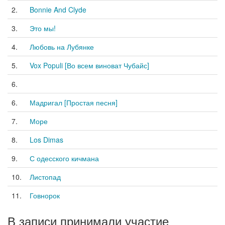
2.
Bonnie And Clyde
3.
Это мы!
4.
Любовь на Лубянке
5.
Vox Populi [Во всем виноват Чубайс]
6.
6.
Мадригал [Простая песня]
7.
Море
8.
Los Dimas
9.
С одесского кичмана
10.
Листопад
11.
Говнорок
В записи принимали участие