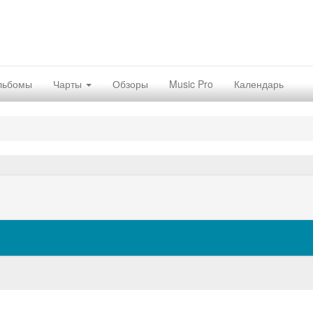
льбомы
Чарты
Обзоры
Music Pro
Календарь