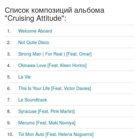
Список композиций альбома
"Cruising Attitude":
1.
Welcome Aboard
2.
Not Quite Disco
3.
Strong Man ( For Real ) [Feat. Omar]
4.
Okinawa Love [Feat. Kisen Horino]
5.
La Vie
6.
This Is Your Life [Feat. Victor Davies]
7.
Le Soundtrack
8.
Syracuse [Feat. Pink Martini]
9.
Merumo [Feat. Maki Nomiya]
10.
Toi Mon Auto [Feat. Helena Noguerra]