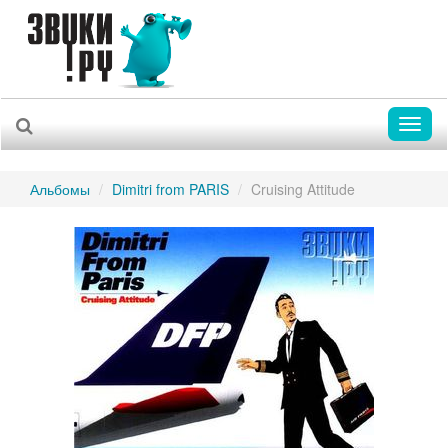
Toggl
naviga
Альбомы
Dimitri from PARIS
Cruising Attitude