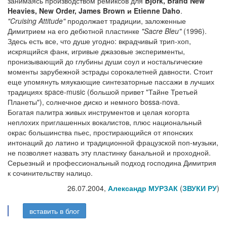
занимаясь производством ремиксов для
Bjork, Brand New
Heavies, New Order, James Brown и Etienne Daho
.
"Cruising Attitude"
продолжает традиции, заложенные
Димитрием на его дебютной пластинке
"Sacre Bleu"
(1996).
Здесь есть все, что душе угодно: вкрадчивый трип-хоп,
искрящийся фанк, игривые джазовые эксперименты,
пронизывающий до глубины души соул и ностальгические
моменты зарубежной эстрады сорокалетней давности. Стоит
еще упомянуть мяукающие синтезаторные пассажи в лучших
традициях space-music (большой привет "Тайне Третьей
Планеты"), солнечное диско и немного bossa-nova.
Богатая палитра живых инструментов и целая когорта
неплохих приглашенных вокалистов, плюс национальный
окрас большинства пьес, простирающийся от японских
интонаций до латино и традиционной фрацузской поп-музыки,
не позволяет назвать эту пластинку банальной и проходной.
Серьезный и профессиональный подход господина Димитрия
к сочинительству налицо.
26.07.2004,
Александр МУРЗАК
(
ЗВУКИ РУ
)
вставить в блог