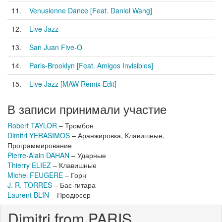
11.
Venusienne Dance [Feat. Daniel Wang]
12.
Live Jazz
13.
San Juan Five-O
14.
Paris-Brooklyn [Feat. Amigos Invisibles]
15.
Live Jazz [MAW Remix Edit]
В записи принимали участие
Robert TAYLOR
– Тромбон
Dimitri YERASIMOS
– Аранжировка, Клавишные,
Программирование
Pierre-Alain DAHAN
– Ударные
Thierry ELIEZ
– Клавишные
Michel FEUGERE
– Горн
J. R. TORRES
– Бас-гитара
Laurent BLIN
– Продюсер
Dimitri from PARIS