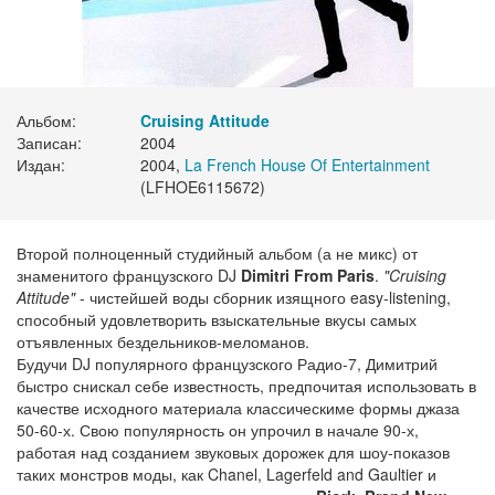
Альбом:
Cruising Attitude
Записан:
2004
Издан:
2004,
La French House Of Entertainment
(LFHOE6115672)
Второй полноценный студийный альбом (а не микс) от
знаменитого французского DJ
Dimitri From Paris
.
"Cruising
Attitude"
- чистейшей воды сборник изящного easy-listening,
способный удовлетворить взыскательные вкусы самых
отъявленных бездельников-меломанов.
Будучи DJ популярного французского Радио-7, Димитрий
быстро снискал себе известность, предпочитая использовать в
качестве исходного материала классическиме формы джаза
50-60-х. Свою популярность он упрочил в начале 90-х,
работая над созданием звуковых дорожек для шоу-показов
таких монстров моды, как Chanel, Lagerfeld and Gaultier и