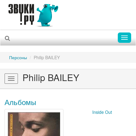
Toggl
naviga
Персоны
Philip BAILEY
Philip BAILEY
Toggle
navigation
Альбомы
Inside Out