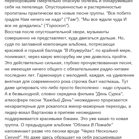
переборовшим смертельно опасную болезнь и обнаруживших
себя на пепелище. Опустошенностью и растерянностью
пропитаны практически все новые песни группы. "Все побито
градом Нам ничего не надо" (
"Там"
). "Мы все ждали чуда И
все не дождались" (
"Гороскоп"
).
Восстав после опустошительной хвори, музыканты
совершенно не представляют, куда двигаться дальше. Но,
судя по заглавной композиции альбома, потрясающе
красивой и горькой балладе
"В Изумрудах"
, по крайней мере,
понимают, через какую мясорубку им уже довелось пройти.
Это действительно сильная, глубоко прочувствованная песня,
не имеющая ничего общего с обязательными радио-хитами
последних лет. Гармонируя с мелодией, каждая, на удивление
внятная для современного рока строчка бьет наотмашь. Тут
даже цитировать что-либо просто бесполезно - надо слушать.
А в безвыходной, словно середина фильма
"День Сурка"
,
атмосфере песни
"Каждый День"
неожиданно прорезаются
нехарактерные для рокапопса минор-мажорные переходы, а
лидер-вокал Вартанова в припеве неожиданно
поддерживается красивыми бэками. Это уже какая-то новая
группа. О предыдущем альбоме
"Облака В Помаде"
напоминают разве что песнки вроде
"Через Несколько
Секунд"
. Но даже здесь обращает на себя расширившая