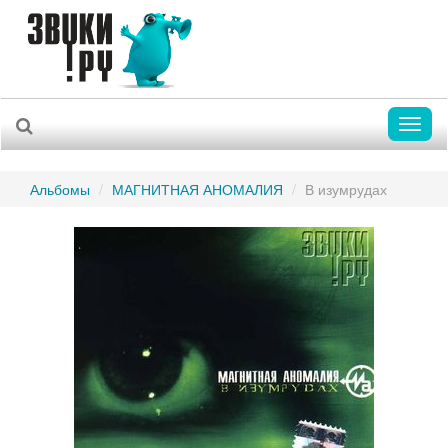
Toggl
naviga
Альбомы
МАГНИТНАЯ АНОМАЛИЯ
В изумрудах