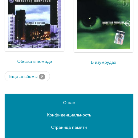
Облака в помаде
В изумрудах
Еще альбомы
2
О нас
Конфиденциальность
Страница памяти