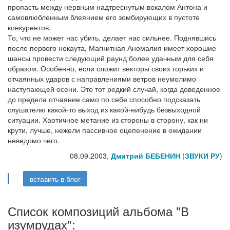
пропасть между нервным надтреснутым вокалом Антона и
самовлюбленным блеянием его зомбирующих в пустоте
конкурентов.
То, что не может нас убить, делает нас сильнее. Поднявшись
после первого нокаута, Магнитная Аномалия имеет хорошие
шансы провести следующий раунд более удачным для себя
образом. Особенно, если сложит векторы своих горьких и
отчаянных ударов с направлениями ветров неумолимо
наступающей осени. Это тот редкий случай, когда доведенное
до предела отчаяние само по себе способно подсказать
слушателю какой-то выход из какой-нибудь безвыходной
ситуации. Хаотичное метание из стороны в сторону, как ни
крути, лучше, нежели пассивное оцепенение в ожидании
неведомо чего.
08.09.2003,
Дмитрий БЕБЕНИН
(
ЗВУКИ РУ
)
вставить в блог
Список композиций альбома "В
изумрудах":