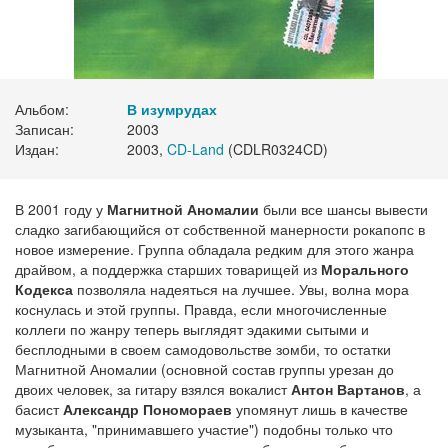
Альбом:
В изумрудах
Записан:
2003
Издан:
2003,
CD-Land
(CDLR0324CD)
В 2001 году у
Магнитной Аномалии
были все шансы вывести
сладко загибающийся от собственной манерности рокапопс в
новое измерение. Группа обладала редким для этого жанра
драйвом, а поддержка старших товарищей из
Морального
Кодекса
позволяла надеяться на лучшее. Увы, волна мора
коснулась и этой группы. Правда, если многочисленные
коллеги по жанру теперь выглядят эдакими сытыми и
бесплодными в своем самодовольстве зомби, то остатки
Магнитной Аномалии (основной состав группы урезан до
двоих человек, за гитару взялся вокалист
Антон Вартанов
, а
басист
Александр Пономораев
упомянут лишь в качестве
музыканта, "принимавшего участие") подобны только что