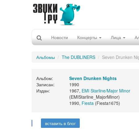
Новости
Концерты
Лица
А
Альбомы
The DUBLINERS
Seven Drunken Ni
Альбом:
Seven Drunken Nights
Записан:
1990
Издан:
1967,
EMI Starline/Major Minor
(EMIStarline_MajorMinor)
1990,
Fiesta
(Fiesta1675)
вставить в блог