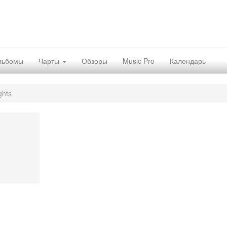
льбомы
Чарты
Обзоры
Music Pro
Календарь
ghts