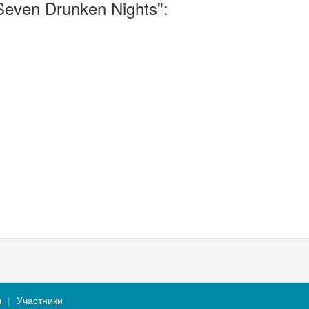
even Drunken Nights":
и
Участники