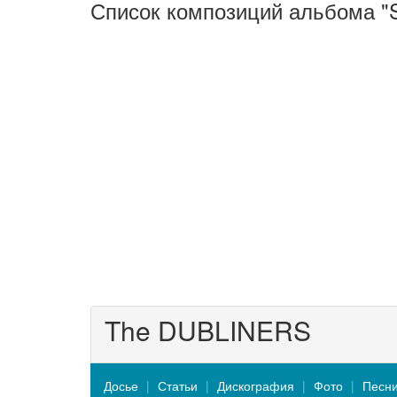
Список композиций альбома "S
The DUBLINERS
Досье
Статьи
Дискография
Фото
Песн