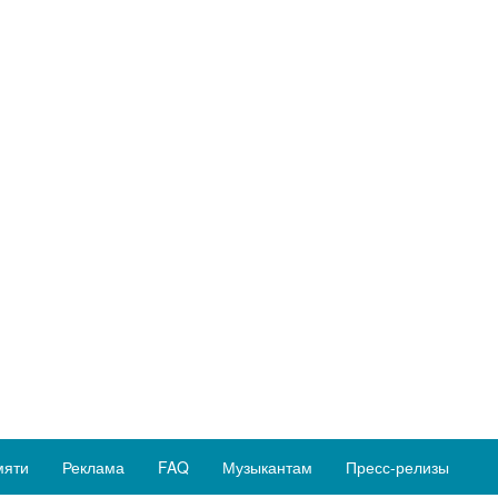
мяти
Реклама
FAQ
Музыкантам
Пресс-релизы