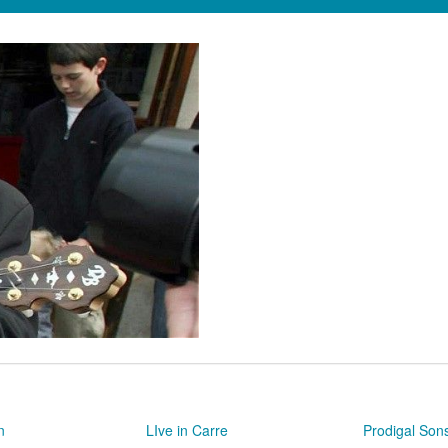
n
LIve in Carre
Prodigal Son