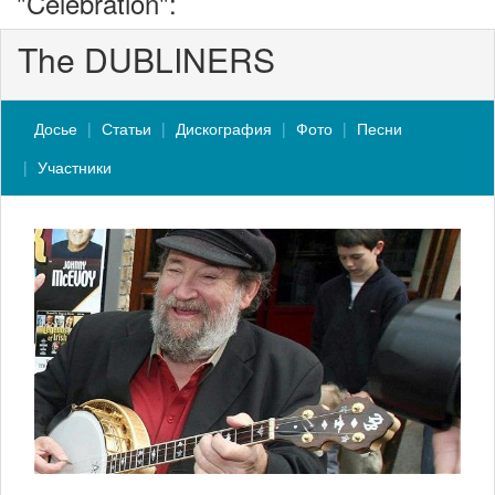
"Celebration":
The DUBLINERS
Досье
Статьи
Дискография
Фото
Песни
Участники