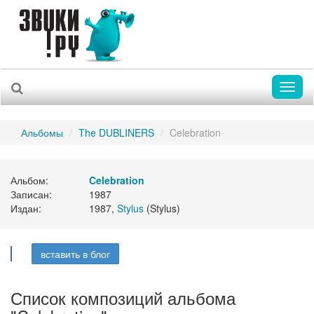
Toggl
naviga
Альбомы
The DUBLINERS
Celebration
Альбом:
Celebration
Записан:
1987
Издан:
1987,
Stylus
(Stylus)
вставить в блог
Список композиций альбома