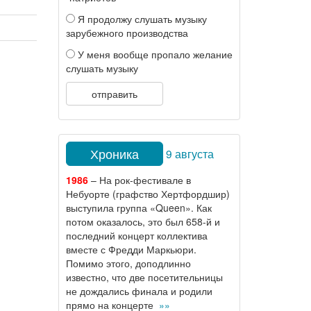
Я продолжу слушать музыку
зарубежного производства
У меня вообще пропало желание
слушать музыку
отправить
Хроника
9 августа
1986
– На рок-фестивале в
Небуорте (графство Хертфордшир)
выступила группа «Queen». Как
потом оказалось, это был 658-й и
последний концерт коллектива
вместе с Фредди Маркьюри.
Помимо этого, доподлинно
известно, что две посетительницы
не дождались финала и родили
прямо на концерте
»»