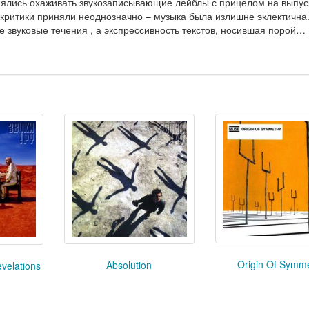
нялись охаживать звукозаписывающие лейблы с прицелом на выпус
 критики приняли неоднозначно – музыка была излишне эклектична
 звуковые течения , а экспрессивность текстов, носившая порой…
Origin Of Symm
Absolution
velations