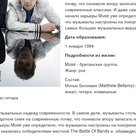
почву, что поневоле впору записать
современные классики. И даже са
начало карьеры Muse уже определ
что музыканты настроены на поко
самых больших музыкальных верш
Дата образования:
1 января 1994
Подробности из жизни:
Muse - британская группа.
Жанр: рок
Состав:
Мэтью Беллами (Matthew Bellamy)
вокал, гитара, клавишные
ас-гитара
узыкальных надежд современности. В самом деле, музыканты стол
одатное семя на современную почву, что поневоле впору записать и
рьеры Muse уже определило, что музыканты настроены на покорен
казались победителями местной The Battle Of Bands и, обзаведяс