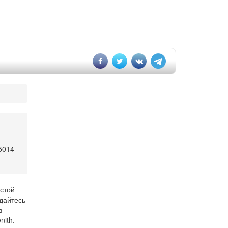
014-
остой
ждайтесь
з
nith.