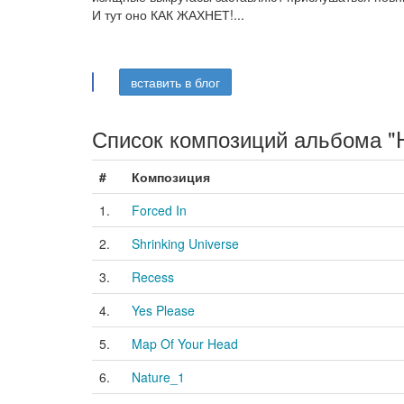
И тут оно КАК ЖАХНЕТ!...
вставить в блог
Список композиций альбома "Hu
#
Композиция
1.
Forced In
2.
Shrinking Universe
3.
Recess
4.
Yes Please
5.
Map Of Your Head
6.
Nature_1