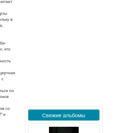
читает
ерты
льку в
а,
 би-
х, кто
ность
нцертная
 с
ться по
роков
ов со
d"
и
Свежие альбомы