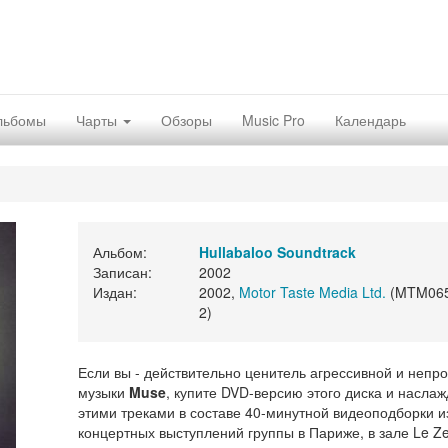
льбомы
Чарты
Обзоры
Music Pro
Календарь
Альбом:
Hullabaloo Soundtrack
Записан:
2002
Издан:
2002,
Motor Taste Media Ltd.
(MTM065
2)
Если вы - действительно ценитель агрессивной и непр
музыки
Muse
, купите DVD-версию этого диска и насла
этими треками в составе 40-минутной видеоподборки и
концертных выступлений группы в Париже, в зале Le Ze