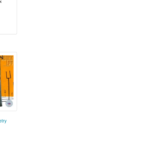
к
.
etry