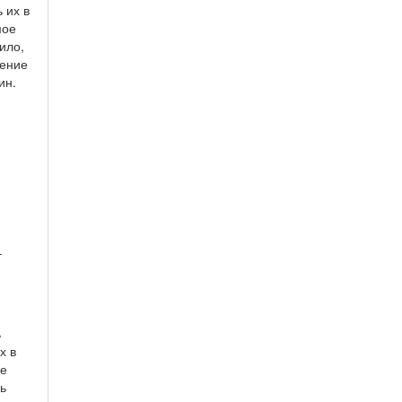
 их в
мое
ило,
рение
ин.
–
ь
х в
ие
ь