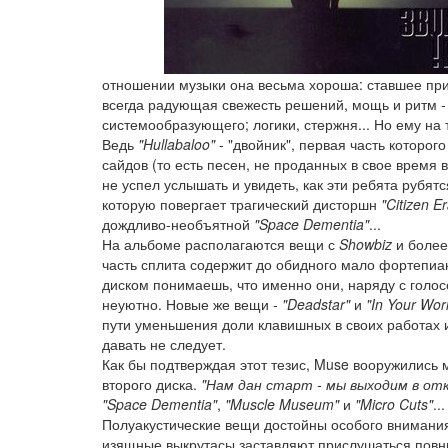
отношении музыки она весьма хороша: ставшее при
всегда радующая свежесть решений, мощь и ритм - в
системообразующего; логики, стержня... Но ему на 
Ведь
"Hullabaloo"
- "двойник", первая часть которого
сайдов (то есть песен, не проданных в свое время в
не успел услышать и увидеть, как эти ребята рубятс
которую повергает трагический дисторшн
"Citizen E
дождливо-необъятной
"Space Dementia"
...
На альбоме располагаются вещи с
Showbiz
и более
часть сплита содержит до обидного мало фортепиа
диском понимаешь, что именно они, наряду с голос
неуютно. Новые же вещи -
"Deadstar"
и
"In Your Wor
пути уменьшения доли клавишных в своих работах и
давать не следует.
Как бы подтверждая этот тезис, Muse вооружились 
второго диска.
"Нам дан старт - мы выходим в от
"Space Dementia"
,
"Muscle Museum"
и
"Micro Cuts"
...
Полуакустические вещи достойны особого внимани
изящные выкрутасы заставляют прислушаться повним