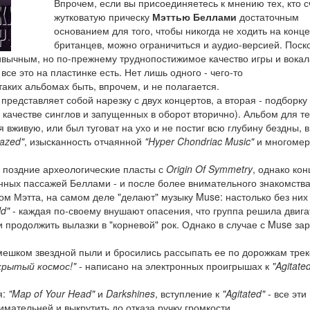
Впрочем, если вы присоединяетесь к мнению тех, кто с
жутковатую прическу
Мэттью Беллами
достаточным
основанием для того, чтобы никогда не ходить на конц
британцев, можно ограничиться и аудио-версией. Поско
вычным, но по-прежнему труднопостижимое качество игры и вокал
се это на пластинке есть. Нет лишь одного - чего-то
таких альбомах быть, впрочем, и не полагается.
 представляет собой нарезку с двух концертов, а вторая - подборку
 качестве синглов и запущенных в оборот вторично). Альбом для те
я вживую, или был туговат на ухо и не постиг всю глубину бездны, в
razed"
, изысканность отчаянной
"Hyper Chondriac Music"
и многомер
 поздние археологические пласты с
Origin Of Symmetry
, однако ко
нных пассажей Беллами - и после более внимательного знакомства
ом Мэтта, на самом деле "делают" музыку Muse: настолько без них
ld"
- каждая по-своему внушают опасения, что группа решила двига
 продолжить вылазки в "корневой" рок. Однако в случае с Muse за
мешком звездной пыли и бросились рассыпать ее по дорожкам трек
крытый космос!"
- написано на электронных проигрышах к
"Agitate
я:
"Map of Your Head"
и
Darkshines
, вступление к
"Agitated"
- все эти
ательней и выкрутить до отказа ручку громкости.