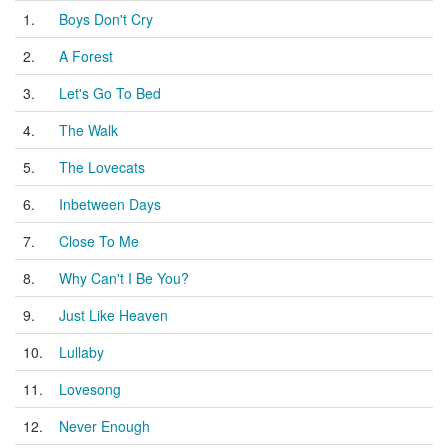
1.
Boys Don't Cry
2.
A Forest
3.
Let's Go To Bed
4.
The Walk
5.
The Lovecats
6.
Inbetween Days
7.
Close To Me
8.
Why Can't I Be You?
9.
Just Like Heaven
10.
Lullaby
11.
Lovesong
12.
Never Enough