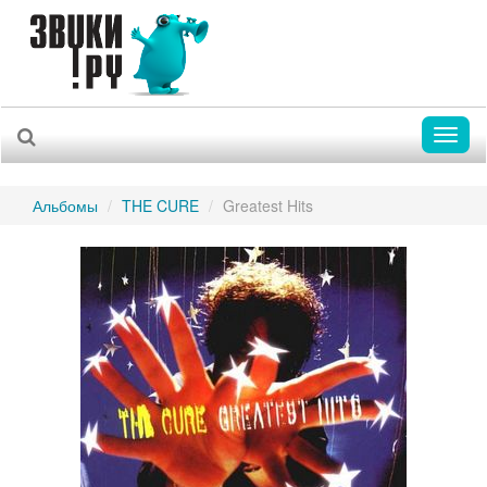
Toggl
naviga
Альбомы
THE CURE
Greatest Hits