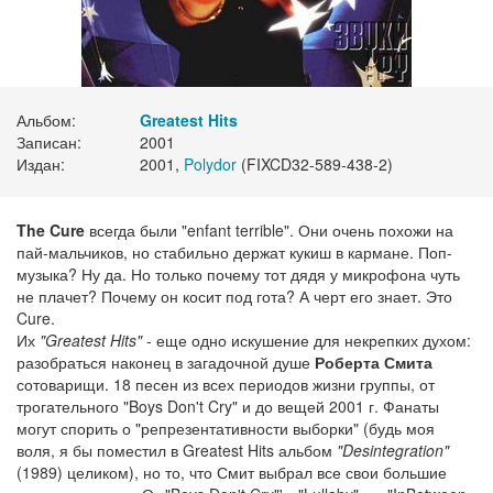
Альбом:
Greatest Hits
Записан:
2001
Издан:
2001,
Polydor
(FIXCD32-589-438-2)
The Cure
всегда были "enfant terrible". Они очень похожи на
пай-мальчиков, но стабильно держат кукиш в кармане. Поп-
музыка? Ну да. Но только почему тот дядя у микрофона чуть
не плачет? Почему он косит под гота? А черт его знает. Это
Cure.
Их
"Greatest Hits"
- еще одно искушение для некрепких духом:
разобраться наконец в загадочной душе
Роберта Смита
сотоварищи. 18 песен из всех периодов жизни группы, от
трогательного "Boys Don't Cry" и до вещей 2001 г. Фанаты
могут спорить о "репрезентативности выборки" (будь моя
воля, я бы поместил в Greatest Hits альбом
"Desintegration"
(1989) целиком), но то, что Смит выбрал все свои большие