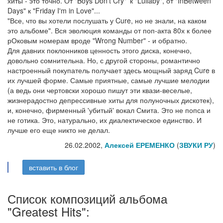
хиты - это точно. От "Boys Don't Cry"' к "Lullaby", от "InBetween
Days" к "Friday I'm in Love"...
"Все, что вы хотели послушать у Cure, но не знали, на каком
это альбоме". Вся эволюция команды от поп-акта 80х к более
рОковым номерам вроде "Wrong Number" - и обратно.
Для давних поклонников ценность этого диска, конечно,
довольно сомнительна. Но, с другой стороны, романтично
настроенный покупатель получает здесь мощный заряд Cure в
их лучшей форме. Самые приятные, самые лучшие мелодии
(а ведь они чертовски хорошо пишут эти квази-веселые,
жизнерадостно депрессивные хиты для полуночных дискотек),
и, конечно, фирменный 'убитый' вокал Смита. Это не попса и
не готика. Это, натурально, их диалектическое единство. И
лучше его еще никто не делал.
26.02.2002,
Алексей ЕРЕМЕНКО
(
ЗВУКИ РУ
)
вставить в блог
Список композиций альбома
"Greatest Hits":