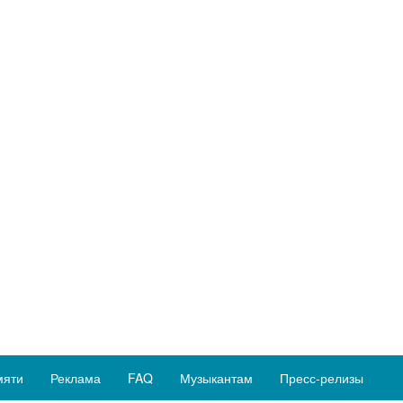
мяти
Реклама
FAQ
Музыкантам
Пресс-релизы