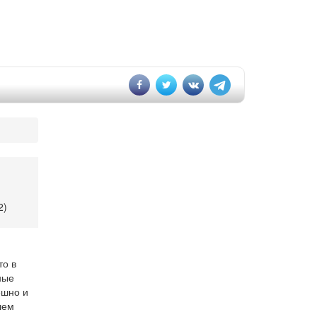
2)
то в
ные
ешно и
шем