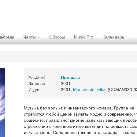
льбомы
Чарты
Обзоры
Music Pro
Календарь
Альбом:
Полшага
Записан:
2001
Издан:
2001,
Manchester Files
(CDMAN083-0
Музыка без ярлыка и инвентарного номера. Группа не
стремится любой ценой звучать модно и современно, ч
общем-то, правильно: многие из выказывающих подоб
стремление в конечном итоге выглядят на редкость см
искусственно. Собственно говоря, это эстрада - в хоро