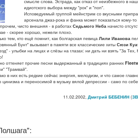
смысле слова. Эстрада, как отказ от неизбежного в наш
идиотского выбора между "рок" и "поп".
Исповедуемый группой мейнстрим со вкусными припра
арсенала джаз-рока и фанка может показаться кому-то
впрочем, чисто внешняя - в работах
Седьмого Неба
начисто отсутс
чае - скорее хорошо, нежели плохо.
лько тем, кто ещё помнит, как болгарская певица
Лили Иванова
пе
овянный Бунт" вызывает в памяти все классические хиты
Сюзи Куа
" - улыбки на лицах и слёзы на глазах: ни дать ни взять "За Тех, 
о!
но оттеняет прочие песни выдержанный в традициях ранних
Fleet
и" "Трамвай".
ко в них есть редкие сейчас энергия, мелодизм, и что самое главн
о цинизма и переносимой в музыку вялой депрессии - само по себе
11.02.2002,
Дмитрий БЕБЕНИН
(
ЗВ
Полшага":