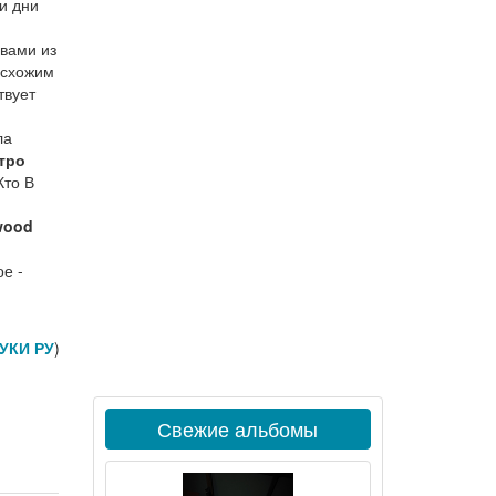
и дни
вами из
 схожим
твует
ла
тро
Кто В
wood
ое -
УКИ РУ
)
Свежие альбомы