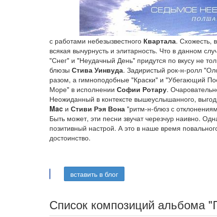
с работами небезызвестного
Квартала
. Схожесть, 
всякая вычурнусть и элитарность. Что в данном слу
"Снег" и "Неудачный День" придутся по вкусу не то
блюзы
Стива Уинвуда
. Задиристый рок-н-ролл "Ол
разом, а гимноподобные "Краски" и "Убегающий Поезд
Море" в исполнении
Софии Ротару
. Очаровательн
Неожиданный в контексте вышеуслышанного, выгод
Mac
и
Стиви Рэя Вона
"ритм-н-блюз с отклонениям
Быть может, эти песни звучат черезчур наивно. Одна
позитивный настрой. А это в наше время повальног
достоинство.
вставить в блог
Список композиций альбома "