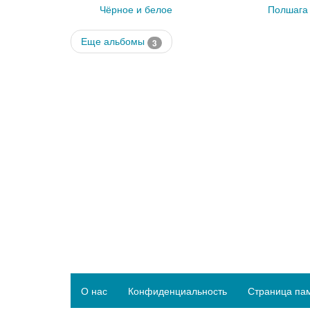
Полшага
Чёрное и белое
Еще альбомы
3
О нас
Конфиденциальность
Страница па