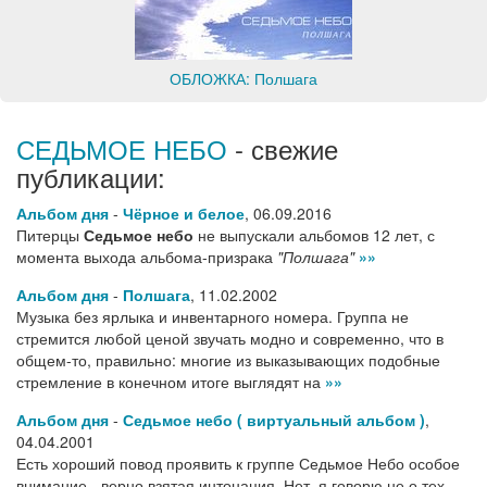
ОБЛОЖКА: Полшага
СЕДЬМОЕ НЕБО
- свежие
публикации:
Альбом дня
-
Чёрное и белое
,
06.09.2016
Питерцы
Седьмое небо
не выпускали альбомов 12 лет, с
момента выхода альбома-призрака
"Полшага"
»»
Альбом дня
-
Полшага
,
11.02.2002
Музыка без ярлыка и инвентарного номера. Группа не
стремится любой ценой звучать модно и современно, что в
общем-то, правильно: многие из выказывающих подобные
стремление в конечном итоге выглядят на
»»
Альбом дня
-
Седьмое небо ( виртуальный альбом )
,
04.04.2001
Есть хороший повод проявить к группе Седьмое Небо особое
внимание - верно взятая интонация. Нет, я говорю не о тех