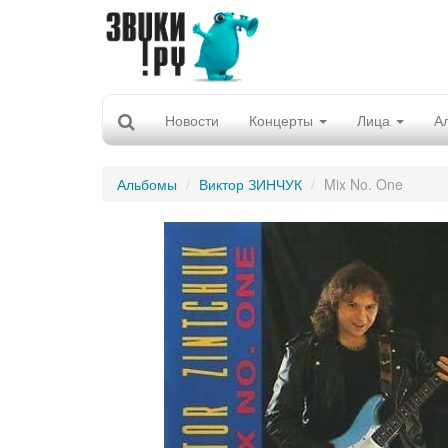
Новости
Концерты
Лица
А
Альбомы
Виктор ЗИНЧУК
Mix No. One