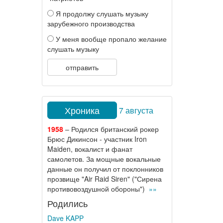
Я продолжу слушать музыку
зарубежного производства
У меня вообще пропало желание
слушать музыку
отправить
Хроника
7 августа
1958
– Родился британский рокер
Брюс Дикинсон - участник Iron
Maiden, вокалист и фанат
самолетов. За мощные вокальные
данные он получил от поклонников
прозвище "Air Raid Siren" ("Сирена
противовоздушной обороны")
»»
Родились
Dave KAPP