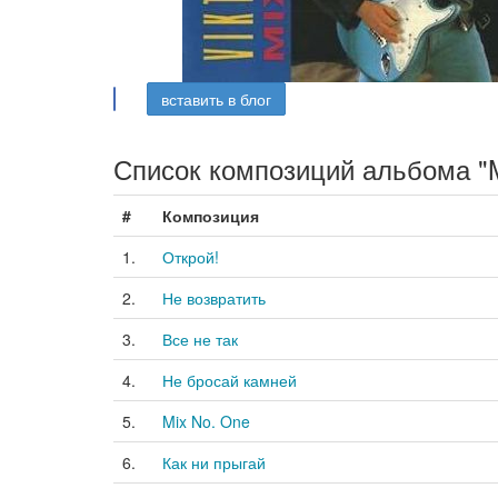
вставить в блог
Список композиций альбома "M
#
Композиция
1.
Открой!
2.
Не возвратить
3.
Все не так
4.
Не бросай камней
5.
Mix No. One
6.
Как ни прыгай