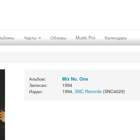
льбомы
Чарты
Обзоры
Music Pro
Календарь
Альбом:
Mix No. One
Записан:
1994
Издан:
1994,
SNC Records
(SNC4029)