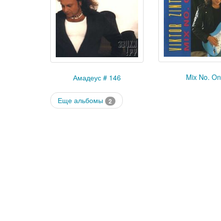
Mix No. O
Амадеус # 146
Еще альбомы
2