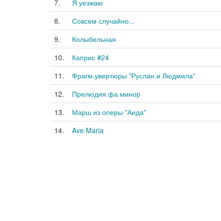
7.
Я уезжаю
8.
Совсем случайно...
9.
Колыбельная
10.
Каприс #24
11.
Фрагм.увертюры "Руслан и Людмила"
12.
Прелюдия фа минор
13.
Марш из оперы "Аида"
14.
Ave Maria