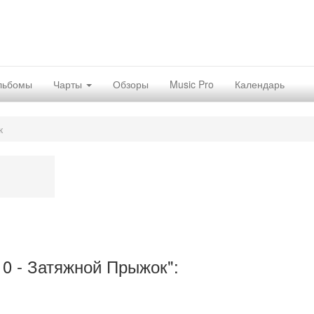
льбомы
Чарты
Обзоры
Music Pro
Календарь
к
0 - Затяжной Прыжок":