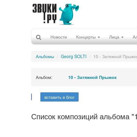
Новости
Концерты
Лица
А
Альбомы
Georg SOLTI
10 - Затяжной Прыжо
Альбом:
10 - Затяжной Прыжок
вставить в блог
Список композиций альбома "1