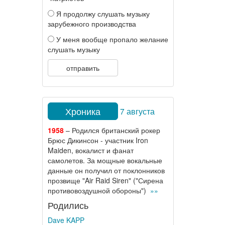
Я продолжу слушать музыку
зарубежного производства
У меня вообще пропало желание
слушать музыку
отправить
Хроника
7 августа
1958
– Родился британский рокер
Брюс Дикинсон - участник Iron
Maiden, вокалист и фанат
самолетов. За мощные вокальные
данные он получил от поклонников
прозвище "Air Raid Siren" ("Сирена
противовоздушной обороны")
»»
Родились
Dave KAPP