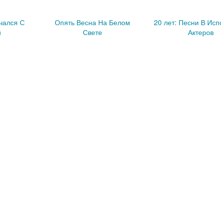
чался С
Опять Весна На Белом
20 лет: Песни В Ис
й
Свете
Актеров