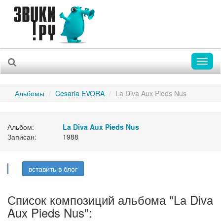
Toggl
naviga
Альбомы
Cesaria EVORA
La Diva Aux Pieds Nus
Альбом:
La Diva Aux Pieds Nus
Записан:
1988
вставить в блог
Список композиций альбома "La Diva
Aux Pieds Nus":