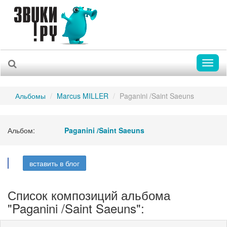
Toggl
naviga
Альбомы
Marcus MILLER
Paganini /Saint Saeuns
Альбом:
Paganini /Saint Saeuns
вставить в блог
Список композиций альбома
"Paganini /Saint Saeuns":