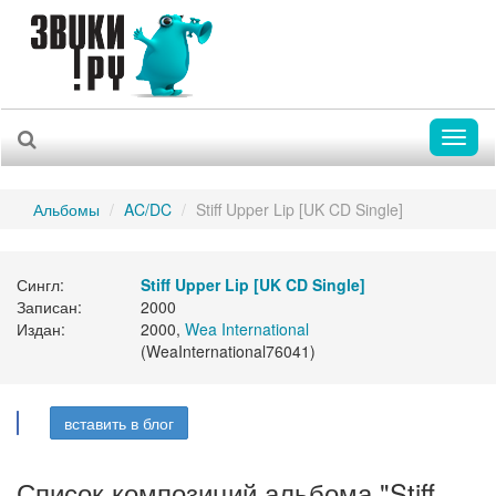
Toggl
naviga
Альбомы
AC/DC
Stiff Upper Lip [UK CD Single]
Сингл:
Stiff Upper Lip [UK CD Single]
Записан:
2000
Издан:
2000,
Wea International
(WeaInternational76041)
вставить в блог
Список композиций альбома "Stiff