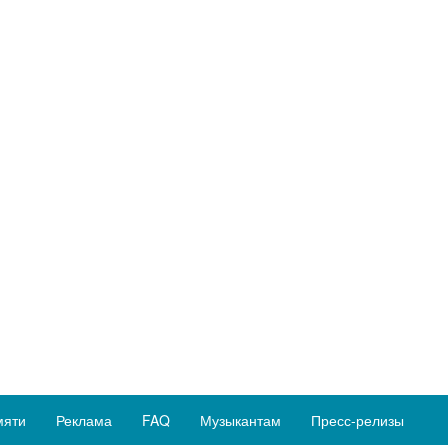
мяти
Реклама
FAQ
Музыкантам
Пресс-релизы