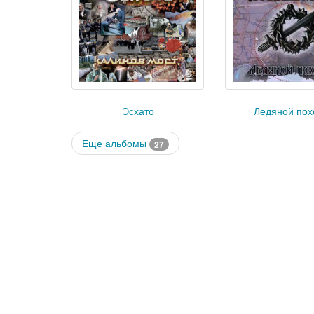
Эсхато
Ледяной пох
Еще альбомы
27