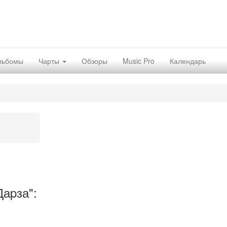
льбомы
Чарты
Обзоры
Music Pro
Календарь
аpза":