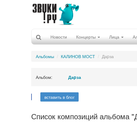
Новости
Концерты
Лица
А
Альбомы
КАЛИНОВ МОСТ
Даpза
Альбом:
Даpза
вставить в блог
Список композиций альбома "Д