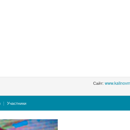
Сайт:
www.kalinovm
и
Участники