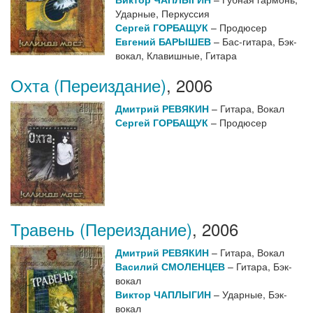
Ударные, Перкуссия
Сергей ГОРБАЩУК
– Продюсер
Евгений БАРЫШЕВ
– Бас-гитара, Бэк-
вокал, Клавишные, Гитара
Охта (Переиздание)
,
2006
Дмитрий РЕВЯКИН
– Гитара, Вокал
Сергей ГОРБАЩУК
– Продюсер
Травень (Переиздание)
,
2006
Дмитрий РЕВЯКИН
– Гитара, Вокал
Василий СМОЛЕНЦЕВ
– Гитара, Бэк-
вокал
Виктор ЧАПЛЫГИН
– Ударные, Бэк-
вокал