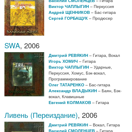
Василий СМОЛЕНЦЕВ
– Гитара
Виктор ЧАПЛЫГИН
– Перкуссия
Андрей ЩЕННИКОВ
– Бас-гитара
Сергей ГОРБАЩУК
– Продюсер
SWA
,
2006
Дмитрий РЕВЯКИН
– Гитара, Вокал
Игорь ХОМИЧ
– Гитара
Виктор ЧАПЛЫГИН
– Ударные,
Перкуссия, Хомус, Бэк-вокал,
Программирование
Олег ТАТАРЕНКО
– Бас-гитара
Александр ВЛАДЫКИН
– Баян, Бэк-
вокал, Клавишные
Евгений КОЛМАКОВ
– Гитара
Ливень (Переиздание)
,
2006
Дмитрий РЕВЯКИН
– Вокал, Гитара
Василий СМОЛЕНЦЕВ
– Гитара