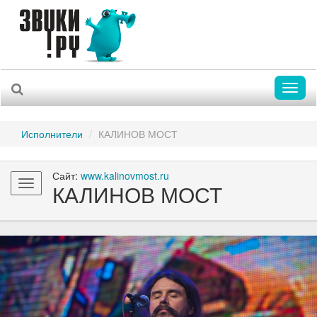
Toggl
naviga
Исполнители
КАЛИНОВ МОСТ
Сайт:
www.kalinovmost.ru
Toggle
КАЛИНОВ МОСТ
navigation