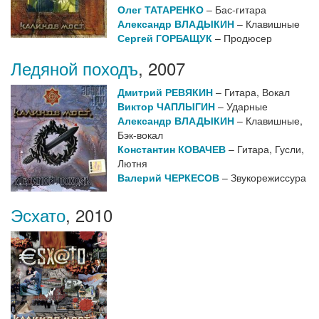
Олег ТАТАРЕНКО
– Бас-гитара
Александр ВЛАДЫКИН
– Клавишные
Сергей ГОРБАЩУК
– Продюсер
Ледяной походъ
,
2007
Дмитрий РЕВЯКИН
– Гитара, Вокал
Виктор ЧАПЛЫГИН
– Ударные
Александр ВЛАДЫКИН
– Клавишные,
Бэк-вокал
Константин КОВАЧЕВ
– Гитара, Гусли,
Лютня
Валерий ЧЕРКЕСОВ
– Звукорежиссура
Эсхато
,
2010