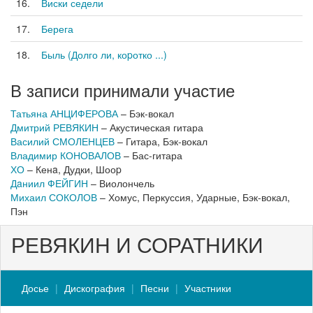
16.
Виски седели
17.
Берега
18.
Быль (Долго ли, коpотко ...)
В записи принимали участие
Татьяна АНЦИФЕРОВА
– Бэк-вокал
Дмитрий РЕВЯКИН
– Акустическая гитара
Василий СМОЛЕНЦЕВ
– Гитара, Бэк-вокал
Владимир КОНОВАЛОВ
– Бас-гитара
ХО
– Кенa, Дудки, Шооp
Дaниил ФЕЙГИН
– Виолончель
Михаил СОКОЛОВ
– Хомус, Перкуссия, Ударные, Бэк-вокал,
Пэн
РЕВЯКИН И СОРАТНИКИ
Досье
Дискография
Песни
Участники