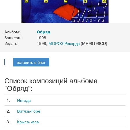
Альбом:
Обряд
Записан:
1998
Издан:
1998,
МОРОЗ Рекордз
(MR96196CD)
вставить в блог
Список композиций альбома
"Обряд":
1.
Ингода
2.
Витязь-Горе
3.
Крыса-игла